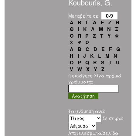
Koubouris, G.
0-9
Μεταβείτε σε:
Α
Β
Γ
Δ
Ε
Ζ
Η
Θ
Ι
Κ
Λ
Μ
Ν
Ξ
Ο
Π
Ρ
Σ
Τ
Υ
Φ
Χ
Ψ
Ω
A
B
C
D
E
F
G
H
I
J
K
L
M
N
O
P
Q
R
S
T
U
V
W
X
Y
Z
ή εισάγετε λίγα αρχικά
γράμματα:
Ταξινόμηση ανά:
Σε σειρά:
Αποτελέσματα/σελίδα