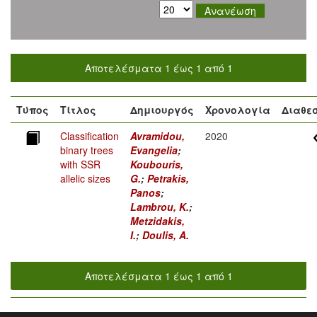
Αποτελέσματα 1 έως 1 από 1
Τύπος
Τίτλος
Δημιουργός
Χρονολογία
Διαθε
Classification
Avramidou,
2020
binary trees
Evangelia
;
with SSR
Koubouris,
allelic sizes
G.
;
Petrakis,
Panos
;
Lambrou, K.
;
Metzidakis,
I.
;
Doulis, A.
Αποτελέσματα 1 έως 1 από 1