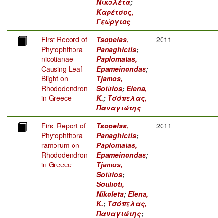
Νικολέτα
;
Καρέτσος,
Γεώργιος
First Record of
Tsopelas,
2011
Phytophthora
Panaghiotis
;
nicotianae
Paplomatas,
Causing Leaf
Epameinondas
;
Blight on
Tjamos,
Rhododendron
Sotirios
;
Elena,
in Greece
K.
;
Τσόπελας,
Παναγιώτης
First Report of
Tsopelas,
2011
Phytophthora
Panaghiotis
;
ramorum on
Paplomatas,
Rhododendron
Epameinondas
;
in Greece
Tjamos,
Sotirios
;
Soulioti,
Nikoleta
;
Elena,
K.
;
Τσόπελας,
Παναγιώτης
;