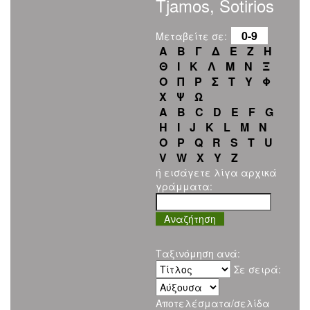
Tjamos, Sotirios
0-9
Μεταβείτε σε:
Α
Β
Γ
Δ
Ε
Ζ
Η
Θ
Ι
Κ
Λ
Μ
Ν
Ξ
Ο
Π
Ρ
Σ
Τ
Υ
Φ
Χ
Ψ
Ω
A
B
C
D
E
F
G
H
I
J
K
L
M
N
O
P
Q
R
S
T
U
V
W
X
Y
Z
ή εισάγετε λίγα αρχικά
γράμματα:
Ταξινόμηση ανά:
Σε σειρά:
Αποτελέσματα/σελίδα