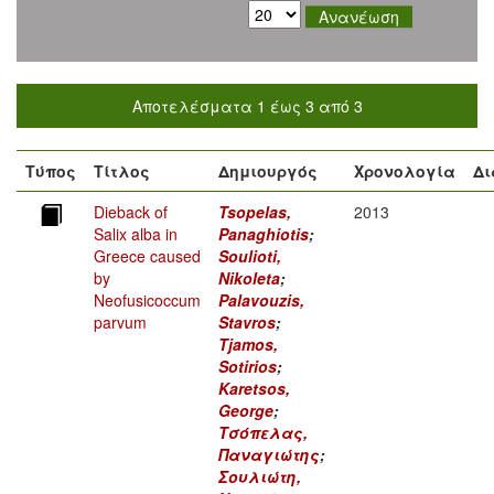
Αποτελέσματα 1 έως 3 από 3
Τύπος
Τίτλος
Δημιουργός
Χρονολογία
Δι
Dieback of
Tsopelas,
2013
Salix alba in
Panaghiotis
;
Greece caused
Soulioti,
by
Nikoleta
;
Neofusicoccum
Palavouzis,
parvum
Stavros
;
Tjamos,
Sotirios
;
Karetsos,
George
;
Τσόπελας,
Παναγιώτης
;
Σουλιώτη,