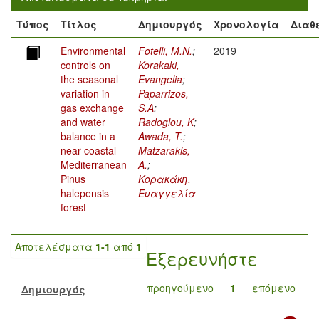
Τύπος
Τίτλος
Δημιουργός
Χρονολογία
Διαθ
Environmental
Fotelli, M.N.
;
2019
controls on
Korakaki,
the seasonal
Evangelia
;
variation in
Paparrizos,
gas exchange
S.A
;
and water
Radoglou, K
;
balance in a
Awada, T.
;
near-coastal
Matzarakis,
Mediterranean
A.
;
Pinus
Κορακάκη,
halepensis
Ευαγγελία
forest
Αποτελέσματα
1-1
από
1
Εξερευνήστε
προηγούμενο
1
επόμενο
Δημιουργός