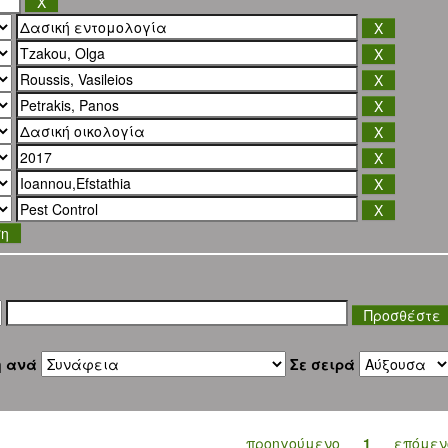
ση
η ανά
Σε σειρά
προηγούμενο
1
επόμεν