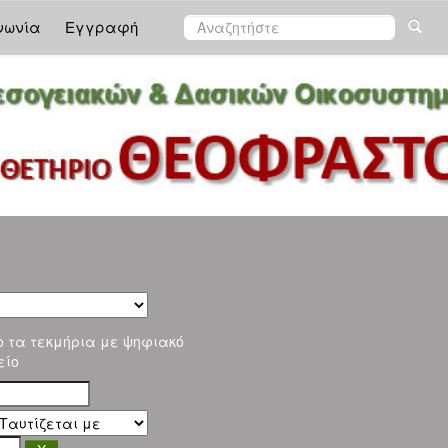
νωνία
Εγγραφή
ο τα τεκμήρια με ψηφιακό
είο