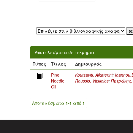
Εξαγωγή σε:
Αποτελέσματα σε τεκμήρια:
Τύπος
Τίτλος
Δημιουργός
Pine
Koutsaviti, Aikaterini
;
Ioannou,E
Needle
Roussis, Vasileios
;
Πετράκης,
Oil
Αποτελέσματα
1-1
από
1