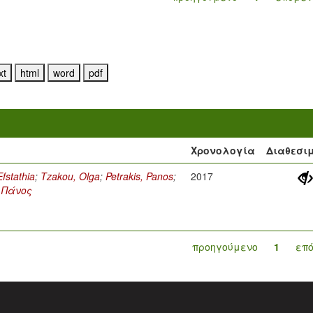
Χρονολογία
Διαθεσι
fstathia
;
Tzakou, Olga
;
Petrakis, Panos
;
2017
 Πάνος
προηγούμενο
1
επ