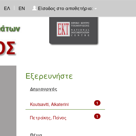
|
ΕΛ
EN
Είσοδος στο αποθετήριο:
Εξερευνήστε
Δημιουργός
1
Koutsaviti, Aikaterini
1
Πετράκης, Πάνος
Θέμα