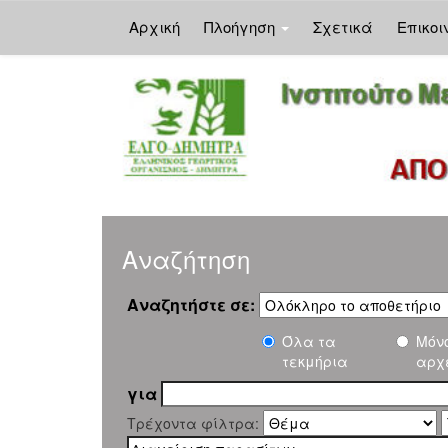
Αρχική
Πλοήγηση
Σχετικά
Επικοι
Skip
navigation
Αναζήτηση
Αναζητήστε σε:
Όλα τα
Μόν
τεκμήρια
αρχ
για
Τρέχοντα φίλτρα: