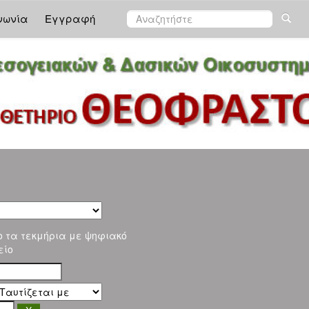
νωνία
Εγγραφή
ο τα τεκμήρια με ψηφιακό
είο