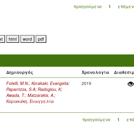
προηγούμενο
1
επόμεν
Δημιουργός
Χρονολογία
Διαθεσι
Fotelli, M.N.
;
Korakaki, Evangelia
;
2019
Paparrizos, S.A
;
Radoglou, K
;
Awada, T.
;
Matzarakis, A.
;
Κορακάκη, Ευαγγελία
προηγούμενο
1
επ