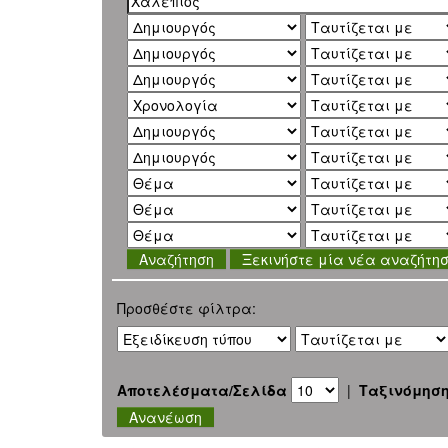
Ξεκινήστε μία νέα αναζήτη
Προσθέστε φίλτρα:
Αποτελέσματα/Σελίδα
|
Ταξινόμησ