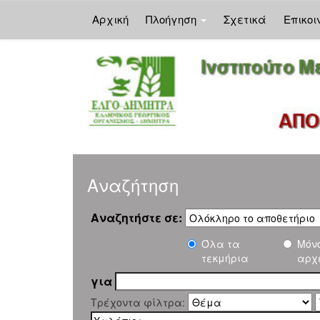
Αρχική
Πλοήγηση
Σχετικά
Επικοι
Skip
navigation
Αναζήτηση
Αναζητήστε σε:
Όλα τα
Μόν
τεκμήρια
αρχ
για
Τρέχοντα φίλτρα: