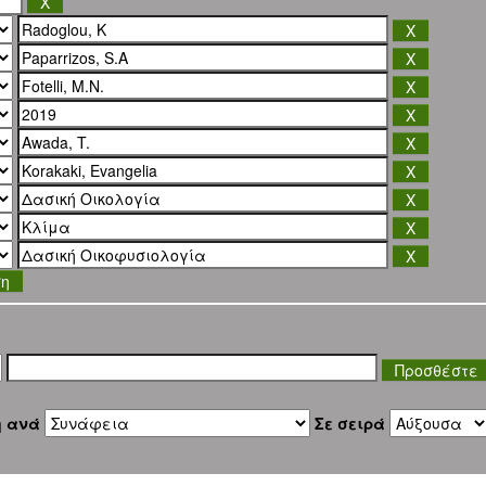
ση
η ανά
Σε σειρά