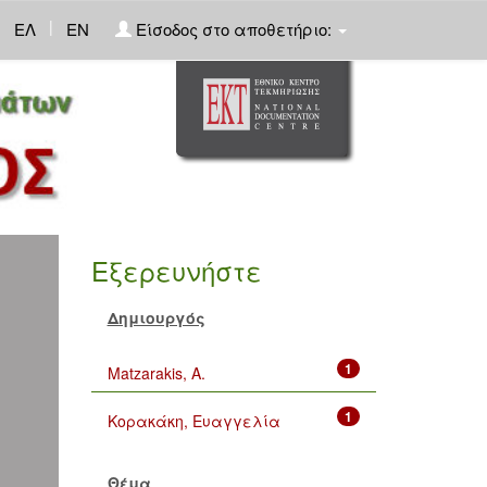
|
ΕΛ
EN
Είσοδος στο αποθετήριο:
Εξερευνήστε
Δημιουργός
1
Matzarakis, A.
1
Κορακάκη, Ευαγγελία
Θέμα