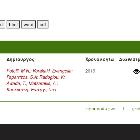
Δημιουργός
Χρονολογία
Διαθεσι
Fotelli, M.N.
;
Korakaki, Evangelia
;
2019
Paparrizos, S.A
;
Radoglou, K
;
Awada, T.
;
Matzarakis, A.
;
Κορακάκη, Ευαγγελία
προηγούμενο
1
επ