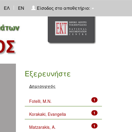
|
ΕΛ
EN
Είσοδος στο αποθετήριο:
Εξερευνήστε
Δημιουργός
1
Fotelli, M.N.
1
Korakaki, Evangelia
1
Matzarakis, A.