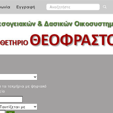
νωνία
Εγγραφή
ο τα τεκμήρια με ψηφιακό
είο