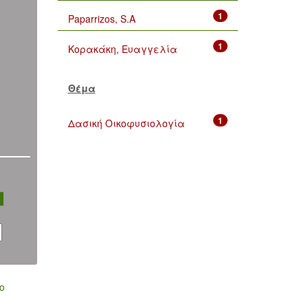
1
Paparrizos, S.A
1
Κορακάκη, Ευαγγελία
Θέμα
1
Δασική Οικοφυσιολογία
ο