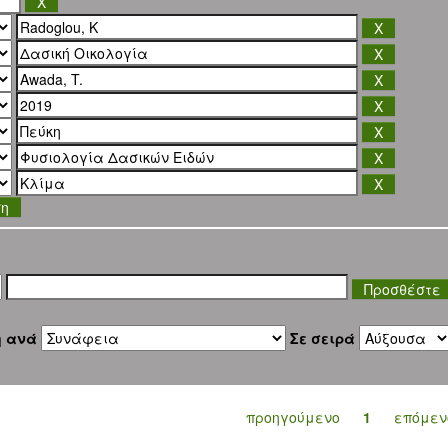
ση
η ανά
Σε σειρά
προηγούμενο
1
επόμεν