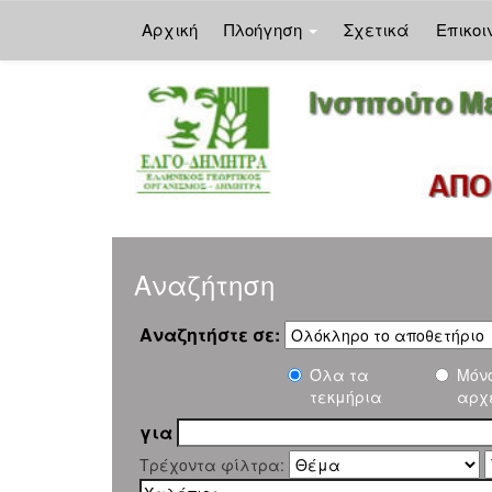
Αρχική
Πλοήγηση
Σχετικά
Επικοι
Skip
navigation
Αναζήτηση
Αναζητήστε σε:
Όλα τα
Μόν
τεκμήρια
αρχ
για
Τρέχοντα φίλτρα: