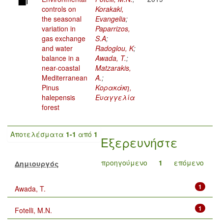
controls on
Korakaki,
the seasonal
Evangelia
;
variation in
Paparrizos,
gas exchange
S.A
;
and water
Radoglou, K
;
balance in a
Awada, T.
;
near-coastal
Matzarakis,
Mediterranean
A.
;
Pinus
Κορακάκη,
halepensis
Ευαγγελία
forest
Αποτελέσματα
1-1
από
1
Εξερευνήστε
προηγούμενο
1
επόμενο
Δημιουργός
1
Awada, T.
1
Fotelli, M.N.