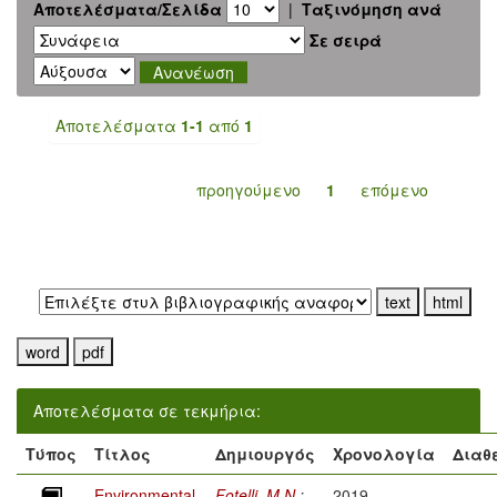
Αποτελέσματα/Σελίδα
|
Ταξινόμηση ανά
Σε σειρά
Αποτελέσματα
1-1
από
1
προηγούμενο
1
επόμενο
Εξαγωγή σε:
Αποτελέσματα σε τεκμήρια:
Τύπος
Τίτλος
Δημιουργός
Χρονολογία
Διαθ
Environmental
Fotelli, M.N.
;
2019