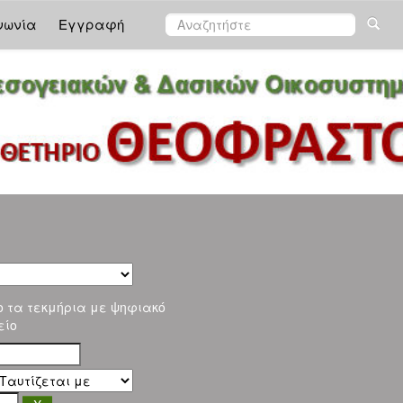
νωνία
Εγγραφή
ο τα τεκμήρια με ψηφιακό
είο