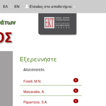
|
ΕΛ
EN
Είσοδος στο αποθετήριο:
Εξερευνήστε
Δημιουργός
1
Fotelli, M.N.
1
Matzarakis, A.
1
Paparrizos, S.A