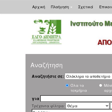
Αρχική
Πλοήγηση
Σχετικά
Επικοι
Skip
navigation
Αναζήτηση
Αναζητήστε σε:
Όλα τα
Μόν
τεκμήρια
αρχ
για
Τρέχοντα φίλτρα: