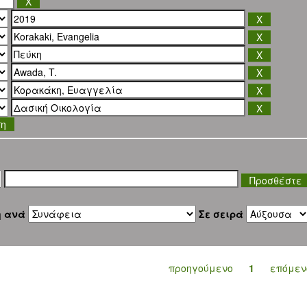
ση
η ανά
Σε σειρά
προηγούμενο
1
επόμεν