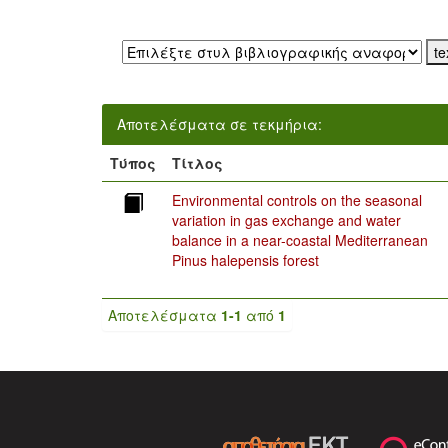
Εξαγωγή σε:
Αποτελέσματα σε τεκμήρια:
Τύπος
Τίτλος
Environmental controls on the seasonal
variation in gas exchange and water
balance in a near-coastal Mediterranean
Pinus halepensis forest
Αποτελέσματα
1-1
από
1