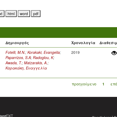
Δημιουργός
Χρονολογία
Διαθεσι
Fotelli, M.N.
;
Korakaki, Evangelia
;
2019
Paparrizos, S.A
;
Radoglou, K
;
Awada, T.
;
Matzarakis, A.
;
Κορακάκη, Ευαγγελία
προηγούμενο
1
επ