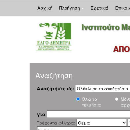
Αρχική
Πλοήγηση
Σχετικά
Επικοι
Skip
navigation
Αναζήτηση
Αναζητήστε σε:
Όλα τα
Μόν
τεκμήρια
αρχ
για
Τρέχοντα φίλτρα: