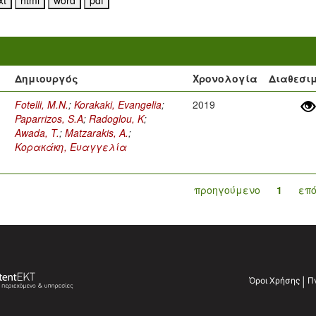
Δημιουργός
Χρονολογία
Διαθεσι
Fotelli, M.N.
;
Korakaki, Evangelia
;
2019
Paparrizos, S.A
;
Radoglou, K
;
Awada, T.
;
Matzarakis, A.
;
Κορακάκη, Ευαγγελία
προηγούμενο
1
επ