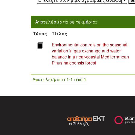
Αποτελέσματα σε τεκμήρια:
Τύπος
Τίτλος
Environmental controls on the seasonal
variation in gas exchange and water
balance in a near-coastal Mediterranean
Pinus halepensis forest
Αποτελέσματα
1-1
από
1