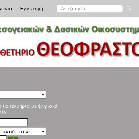
νωνία
Εγγραφή
ο τα τεκμήρια με ψηφιακό
είο