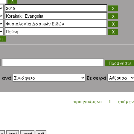
ση
η ανά
Σε σειρά
προηγούμενο
1
επόμεν