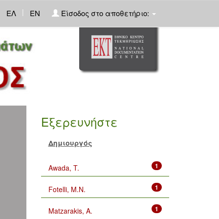
|
ΕΛ
EN
Είσοδος στο αποθετήριο:
Εξερευνήστε
Δημιουργός
1
Awada, T.
1
Fotelli, M.N.
1
Matzarakis, A.