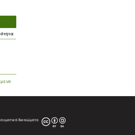
μότητα
όμενο