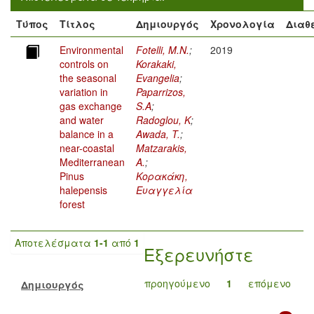
Τύπος
Τίτλος
Δημιουργός
Χρονολογία
Διαθ
Environmental
Fotelli, M.N.
;
2019
controls on
Korakaki,
the seasonal
Evangelia
;
variation in
Paparrizos,
gas exchange
S.A
;
and water
Radoglou, K
;
balance in a
Awada, T.
;
near-coastal
Matzarakis,
Mediterranean
A.
;
Pinus
Κορακάκη,
halepensis
Ευαγγελία
forest
Αποτελέσματα
1-1
από
1
Εξερευνήστε
προηγούμενο
1
επόμενο
Δημιουργός