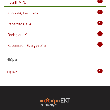
1
Fotelli, M.N.
1
Korakaki, Evangelia
1
Paparrizos, S.A
1
Radoglou, K
1
Κορακάκη, Ευαγγελία
Θέμα
1
Πεύκη