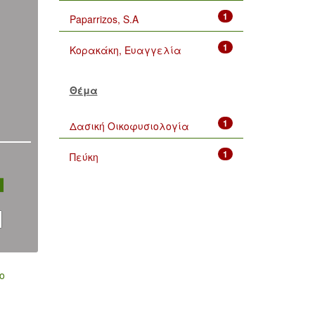
1
Paparrizos, S.A
1
Κορακάκη, Ευαγγελία
Θέμα
1
Δασική Οικοφυσιολογία
1
Πεύκη
ο