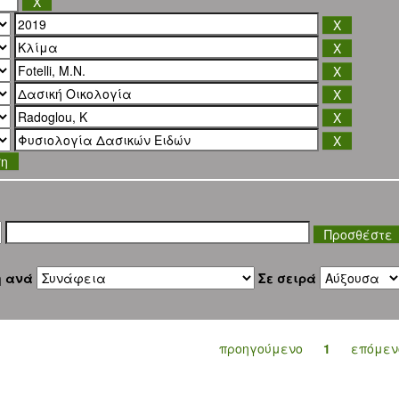
ση
η ανά
Σε σειρά
προηγούμενο
1
επόμεν