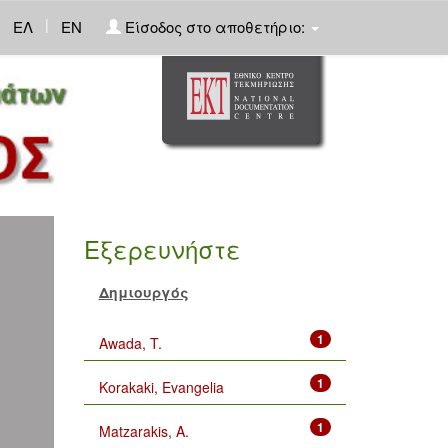
|
ΕΛ
EN
Είσοδος στο αποθετήριο:
Εξερευνήστε
Δημιουργός
1
Awada, T.
1
Korakaki, Evangelia
1
Matzarakis, A.