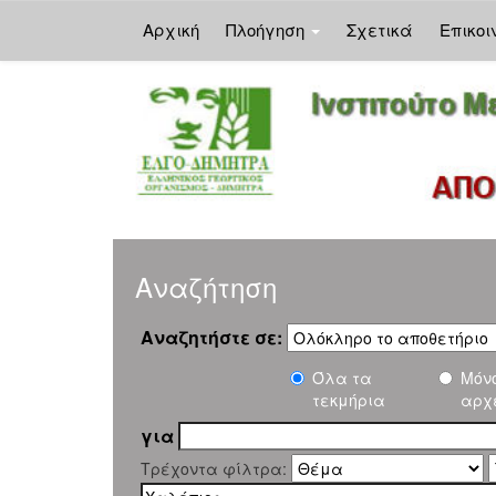
Αρχική
Πλοήγηση
Σχετικά
Επικοι
Skip
navigation
Αναζήτηση
Αναζητήστε σε:
Όλα τα
Μόν
τεκμήρια
αρχ
για
Τρέχοντα φίλτρα: