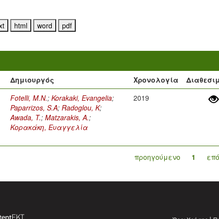
Δημιουργός
Χρονολογία
Διαθεσι
Fotelli, M.N.
;
Korakaki, Evangelia
;
2019
Paparrizos, S.A
;
Radoglou, K
;
Awada, T.
;
Matzarakis, A.
;
Κορακάκη, Ευαγγελία
προηγούμενο
1
επ