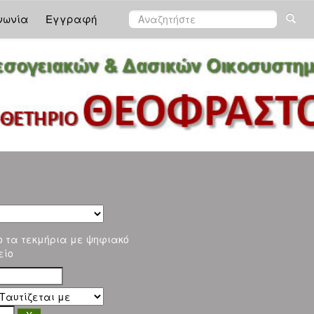
νωνία
Εγγραφή
ο τα τεκμήρια με ψηφιακό
είο