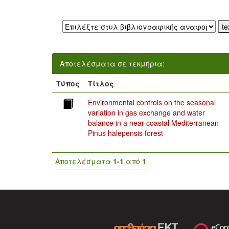
Εξαγωγή σε:
Αποτελέσματα σε τεκμήρια:
Τύπος
Τίτλος
Environmental controls on the seasonal
variation in gas exchange and water
balance in a near-coastal Mediterranean
Pinus halepensis forest
Αποτελέσματα
1-1
από
1