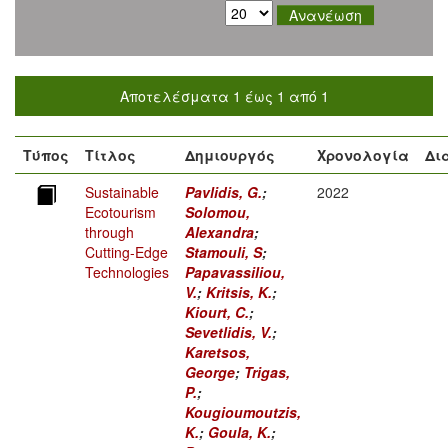
Αποτελέσματα 1 έως 1 από 1
Τύπος
Τίτλος
Δημιουργός
Χρονολογία
Δι
Sustainable
Pavlidis, G.
;
2022
Ecotourism
Solomou,
through
Alexandra
;
Cutting-Edge
Stamouli, S
;
Technologies
Papavassiliou,
V.
;
Kritsis, K.
;
Kiourt, C.
;
Sevetlidis, V.
;
Karetsos,
George
;
Trigas,
P.
;
Kougioumoutzis,
K.
;
Goula, K.
;