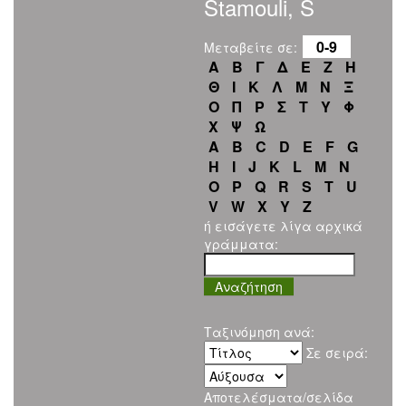
Stamouli, S
0-9
Μεταβείτε σε:
Α
Β
Γ
Δ
Ε
Ζ
Η
Θ
Ι
Κ
Λ
Μ
Ν
Ξ
Ο
Π
Ρ
Σ
Τ
Υ
Φ
Χ
Ψ
Ω
A
B
C
D
E
F
G
H
I
J
K
L
M
N
O
P
Q
R
S
T
U
V
W
X
Y
Z
ή εισάγετε λίγα αρχικά
γράμματα:
Ταξινόμηση ανά:
Σε σειρά:
Αποτελέσματα/σελίδα