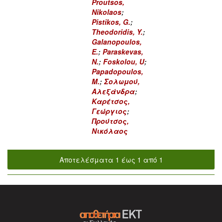
Proutsos,
Nikolaos
;
Pistikos, G.
;
Theodoridis, Y.
;
Galanopoulos,
E.
;
Paraskevas,
N.
;
Foskolou, U
;
Papadopoulos,
M.
;
Σολωμού,
Αλεξάνδρα
;
Καρέτσος,
Γεώργιος
;
Προύτσος,
Νικόλαος
Αποτελέσματα 1 έως 1 από 1