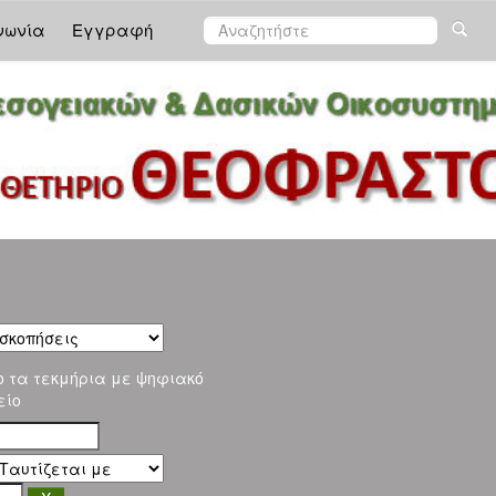
νωνία
Εγγραφή
ο τα τεκμήρια με ψηφιακό
είο