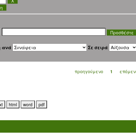
ση
η ανά
Σε σειρά
προηγούμενο
1
επόμεν