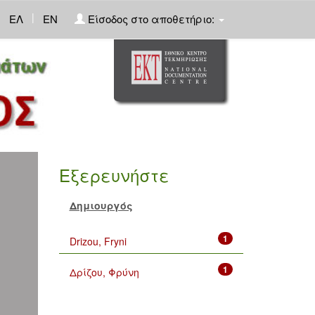
|
ΕΛ
EN
Είσοδος στο αποθετήριο:
Εξερευνήστε
Δημιουργός
1
Drizou, Fryni
1
Δρίζου, Φρύνη