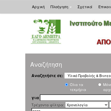
Αρχική
Πλοήγηση
Σχετικά
Επικοι
Skip
navigation
Αναζήτηση
Αναζητήστε σε:
Όλα τα
Μόν
τεκμήρια
αρχ
για
Τρέχοντα φίλτρα: