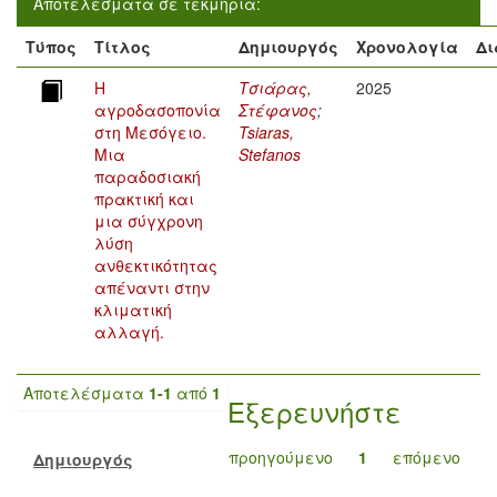
Αποτελέσματα σε τεκμήρια:
Τύπος
Τίτλος
Δημιουργός
Χρονολογία
Δι
Η
Τσιάρας,
2025
αγροδασοπονία
Στέφανος
;
στη Μεσόγειο.
Tsiaras,
Μια
Stefanos
παραδοσιακή
πρακτική και
μια σύγχρονη
λύση
ανθεκτικότητας
απέναντι στην
κλιματική
αλλαγή.
Αποτελέσματα
1-1
από
1
Εξερευνήστε
προηγούμενο
1
επόμενο
Δημιουργός