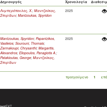
Δημιουργός
Χρονολογία
Διαθεσι
Λυμπερόπουλος, Χ.
;
Μαντζούκας,
2025
Σπυρίδων
;
Mantzoukas, Spyridon
Mantzoukas, Spyridon
;
Papantzikos,
2025
Vasileios
;
Sourouni, Thomais
;
Zarmakoupi, Chrysanthi
;
Margaritis,
Alexandros
;
Eliopoulos, Panagiotis A.
;
Patakioutas, George
;
Μαντζούκας,
Σπυρίδων
προηγούμενο
1
επ