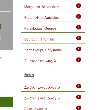
1
Margaritis, Alexandros
1
Papantzikos, Vasileios
1
Patakioutas, George
1
Sourouni, Thomais
1
Zarmakoupi, Chrysanthi
ο
1
Λυμπερόπουλος, Χ.
Θέμα
1
Δασική Εντομολογία
1
Δασική εντομολογία
1
Εντομολογία