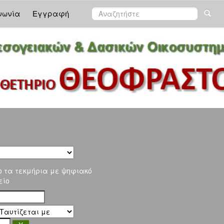
νωνία
Εγγραφή
ο τα τεκμήρια με ψηφιακό
είο