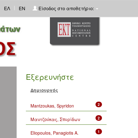
|
ΕΛ
EN
Είσοδος στο αποθετήριο:
Εξερευνήστε
Δημιουργός
2
Mantzoukas, Spyridon
2
Μαντζούκας, Σπυρίδων
1
Eliopoulos, Panagiotis A.