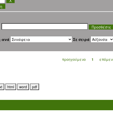
ση
η ανά
Σε σειρά
προηγούμενο
1
επόμεν