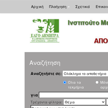
Αρχική
Πλοήγηση
Σχετικά
Επικοι
Skip
navigation
Αναζήτηση
Αναζητήστε σε:
Όλα τα
Μόν
τεκμήρια
αρχ
για
Τρέχοντα φίλτρα: