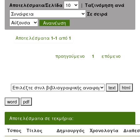
Αποτελέσματα/Σελίδα
|
Ταξινόμηση ανά
Σε σειρά
Αποτελέσματα
1-1
από
1
προηγούμενο
1
επόμενο
Εξαγωγή σε:
Αποτελέσματα σε τεκμήρια:
Τύπος
Τίτλος
Δημιουργός
Χρονολογία
Διαθεσ