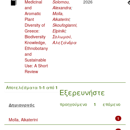
Medicinal
Solomou,
2026
and
Alexandra
;
Aromatic
Molla,
Plant
Aikaterini
;
Diversity of
Skoufogianni,
Greece:
Elpiniki
;
Biodiversity
Σολωμού,
Knowledge,
Αλεξάνδρα
Ethnobotany
and
Sustainable
Use: A Short
Review
Αποτελέσματα
1-1
από
1
Εξερευνήστε
προηγούμενο
1
επόμενο
Δημιουργός
1
Molla, Aikaterini