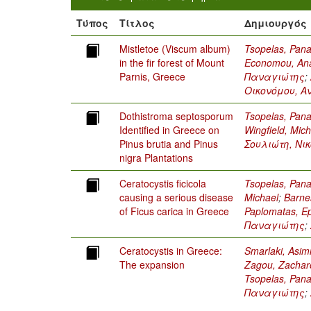
Τύπος
Τίτλος
Δημιουργός
Mistletoe (Viscum album)
Tsopelas, Pana
in the fir forest of Mount
Economou, Ana
Parnis, Greece
Παναγιώτης
;
Οικονόμου, Α
Dothistroma septosporum
Tsopelas, Pana
Identified in Greece on
Wingfield, Mic
Pinus brutia and Pinus
Σουλιώτη, Νι
nigra Plantations
Ceratocystis ficicola
Tsopelas, Pana
causing a serious disease
Michael
;
Barne
of Ficus carica in Greece
Paplomatas, 
Παναγιώτης
;
Ceratocystis in Greece:
Smarlaki, Asim
The expansion
Zagou, Zachar
Tsopelas, Pana
Παναγιώτης
;