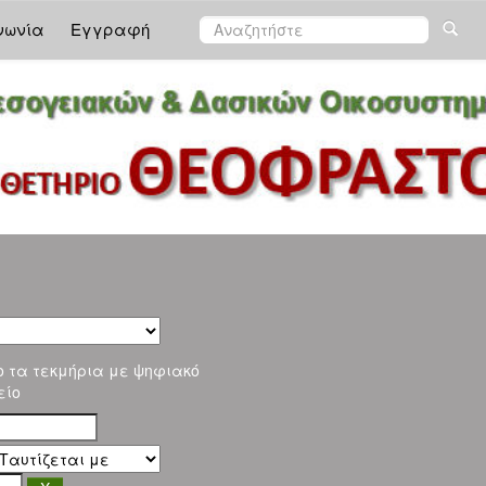
νωνία
Εγγραφή
ο τα τεκμήρια με ψηφιακό
είο