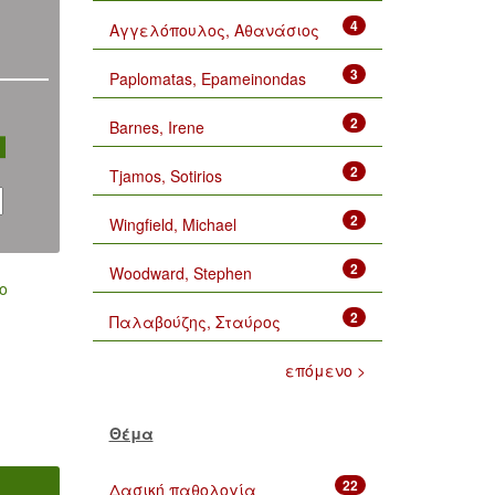
4
Αγγελόπουλος, Αθανάσιος
3
Paplomatas, Epameinondas
2
Barnes, Irene
2
Tjamos, Sotirios
2
Wingfield, Michael
2
Woodward, Stephen
ο
2
Παλαβούζης, Σταύρος
επόμενο >
Θέμα
22
Δασική παθολογία