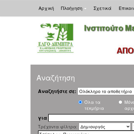
Αρχική
Πλοήγηση
Σχετικά
Επικοι
Skip
navigation
Αναζήτηση
Αναζητήστε σε:
Όλα τα
Μόν
τεκμήρια
αρχ
για
Τρέχοντα φίλτρα: