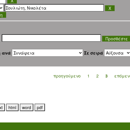
ση
η ανά
Σε σειρά
προηγούμενο
1
2
3
επόμεν