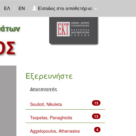
|
ΕΛ
EN
Είσοδος στο αποθετήριο:
Εξερευνήστε
Δημιουργός
13
Soulioti, Nikoleta
13
Tsopelas, Panaghiotis
4
Aggelopoulos, Athanasios