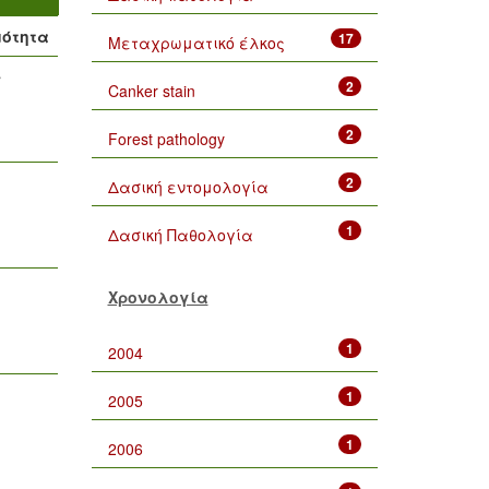
μότητα
17
Μεταχρωματικό έλκος
2
Canker stain
2
Forest pathology
2
Δασική εντομολογία
1
Δασική Παθολογία
Χρονολογία
1
2004
1
2005
1
2006