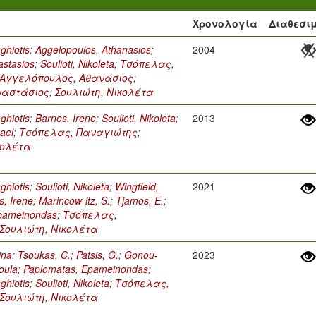
Χρονολογία
Διαθεσι
ghiotis
;
Aggelopoulos, Athanasios
;
2004
stasios
;
Soulioti, Nikoleta
;
Τσόπελας,
Αγγελόπουλος, Αθανάσιος
;
ναστάσιος
;
Σουλιώτη, Νικολέτα
ghiotis
;
Barnes, Irene
;
Soulioti, Nikoleta
;
2013
hael
;
Τσόπελας, Παναγιώτης
;
κολέτα
ghiotis
;
Soulioti, Nikoleta
;
Wingfield,
2021
s, Irene
;
Marincow-itz, S.
;
Tjamos, E.
;
Epameinondas
;
Τσόπελας,
Σουλιώτη, Νικολέτα
ina
;
Tsoukas, C.
;
Patsis, G.
;
Gonou-
2023
oula
;
Paplomatas, Epameinondas
;
ghiotis
;
Soulioti, Nikoleta
;
Τσόπελας,
Σουλιώτη, Νικολέτα