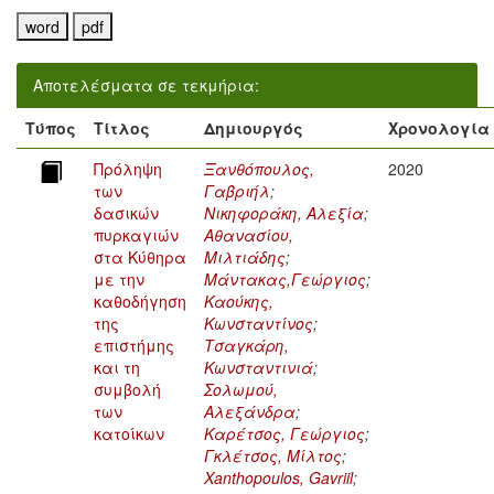
Αποτελέσματα σε τεκμήρια:
Τύπος
Τίτλος
Δημιουργός
Χρονολογία
Πρόληψη
Ξανθόπουλος,
2020
των
Γαβριήλ
;
δασικών
Νικηφοράκη, Αλεξία
;
πυρκαγιών
Αθανασίου,
στα Κύθηρα
Μιλτιάδης
;
με την
Μάντακας,Γεώργιος
;
καθοδήγηση
Καούκης,
της
Κωνσταντίνος
;
επιστήμης
Τσαγκάρη,
και τη
Κωνσταντινιά
;
συμβολή
Σολωμού,
των
Αλεξάνδρα
;
κατοίκων
Καρέτσος, Γεώργιος
;
Γκλέτσος, Μίλτος
;
Xanthopoulos, Gavriil
;