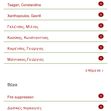
1
Tsagari, Constandina
1
Xanthopoulos, Gavriil
1
Γκλέτσος, Μίλτος
1
Καούκης, Κωνσταντίνος
1
Καρέτσος, Γεώργιος
1
Μάντακας,Γεώργιος
επόμενο >
Θέμα
1
Fire suppression
1
Δασικές πυρκαγιές