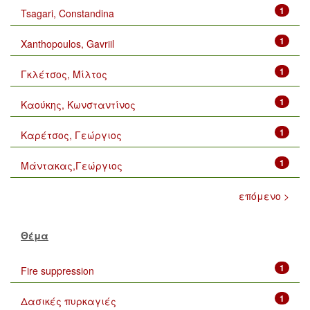
1
Tsagari, Constandina
1
Xanthopoulos, Gavriil
1
Γκλέτσος, Μίλτος
1
Καούκης, Κωνσταντίνος
1
Καρέτσος, Γεώργιος
1
Μάντακας,Γεώργιος
επόμενο >
Θέμα
1
Fire suppression
1
Δασικές πυρκαγιές