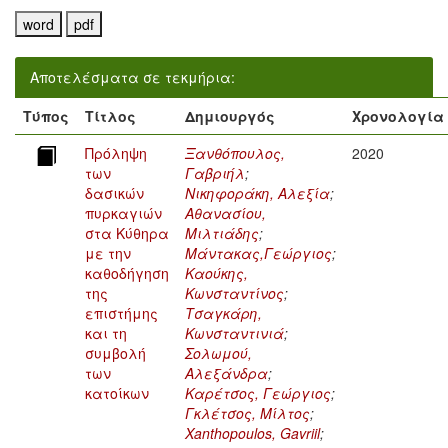
Αποτελέσματα σε τεκμήρια:
Τύπος
Τίτλος
Δημιουργός
Χρονολογία
Πρόληψη
Ξανθόπουλος,
2020
των
Γαβριήλ
;
δασικών
Νικηφοράκη, Αλεξία
;
πυρκαγιών
Αθανασίου,
στα Κύθηρα
Μιλτιάδης
;
με την
Μάντακας,Γεώργιος
;
καθοδήγηση
Καούκης,
της
Κωνσταντίνος
;
επιστήμης
Τσαγκάρη,
και τη
Κωνσταντινιά
;
συμβολή
Σολωμού,
των
Αλεξάνδρα
;
κατοίκων
Καρέτσος, Γεώργιος
;
Γκλέτσος, Μίλτος
;
Xanthopoulos, Gavriil
;