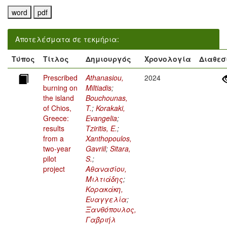
Αποτελέσματα σε τεκμήρια:
Τύπος
Τίτλος
Δημιουργός
Χρονολογία
Διαθεσ
Prescribed
Athanasiou,
2024
burning on
Miltiadis
;
the island
Bouchounas,
of Chios,
T.
;
Korakaki,
Greece:
Evangelia
;
results
Tziritis, E.
;
from a
Xanthopoulos,
two-year
Gavriil
;
Sitara,
pilot
S.
;
project
Αθανασίου,
Μιλτιάδης
;
Κορακάκη,
Ευαγγελία
;
Ξανθόπουλος,
Γαβριήλ