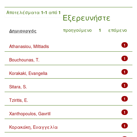
Αποτελέσματα
1-1
από
1
Εξερευνήστε
προηγούμενο
1
επόμενο
Δημιουργός
1
Athanasiou, Miltiadis
1
Bouchounas, T.
1
Korakaki, Evangelia
1
Sitara, S.
1
Tziritis, E.
1
Xanthopoulos, Gavriil
1
Κορακάκη, Ευαγγελία