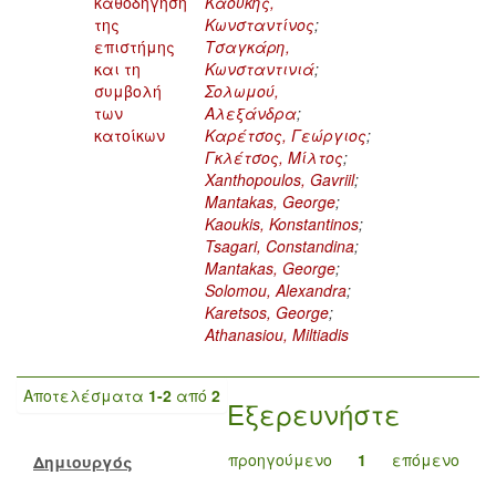
καθοδήγηση
Καούκης,
της
Κωνσταντίνος
;
επιστήμης
Τσαγκάρη,
και τη
Κωνσταντινιά
;
συμβολή
Σολωμού,
των
Αλεξάνδρα
;
κατοίκων
Καρέτσος, Γεώργιος
;
Γκλέτσος, Μίλτος
;
Xanthopoulos, Gavriil
;
Mantakas, George
;
Kaoukis, Konstantinos
;
Tsagari, Constandina
;
Mantakas, George
;
Solomou, Alexandra
;
Karetsos, George
;
Athanasiou, Miltiadis
Αποτελέσματα
1-2
από
2
Εξερευνήστε
προηγούμενο
1
επόμενο
Δημιουργός