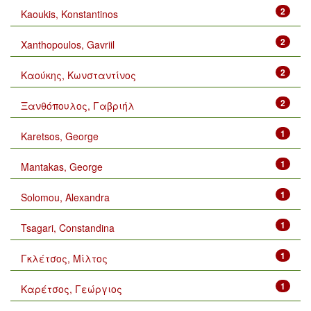
2
Kaoukis, Konstantinos
2
Xanthopoulos, Gavriil
2
Καούκης, Κωνσταντίνος
2
Ξανθόπουλος, Γαβριήλ
1
Karetsos, George
1
Mantakas, George
1
Solomou, Alexandra
1
Tsagari, Constandina
1
Γκλέτσος, Μίλτος
1
Καρέτσος, Γεώργιος