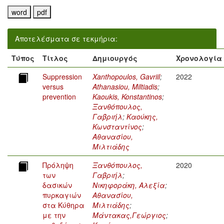
Αποτελέσματα σε τεκμήρια:
Τύπος
Τίτλος
Δημιουργός
Χρονολογία
Suppression
Xanthopoulos, Gavriil
;
2022
versus
Athanasiou, Miltiadis
;
prevention
Kaoukis, Konstantinos
;
Ξανθόπουλος,
Γαβριήλ
;
Καούκης,
Κωνσταντίνος
;
Αθανασίου,
Μιλτιάδης
Πρόληψη
Ξανθόπουλος,
2020
των
Γαβριήλ
;
δασικών
Νικηφοράκη, Αλεξία
;
πυρκαγιών
Αθανασίου,
στα Κύθηρα
Μιλτιάδης
;
με την
Μάντακας,Γεώργιος
;