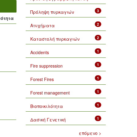
3
Πρόληψη πυρκαγιών
μότητα
2
Ατυχήματα
2
Καταστολή πυρκαγιών
1
Accidents
1
Fire suppression
1
Forest Fires
1
Forest management
1
Βιοποικιλότητα
1
Δασική Γενετική
επόμενο >