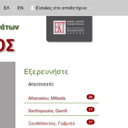
|
ΕΛ
EN
Είσοδος στο αποθετήριο:
Εξερευνήστε
Δημιουργός
26
Athanasiou, Miltiadis
17
Xanthopoulos, Gavriil
17
Ξανθόπουλος, Γαβριήλ