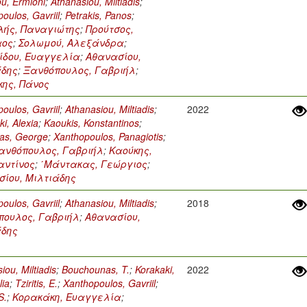
ou, Ermioni
;
Athanasiou, Miltiadis
;
oulos, Gavriil
;
Petrakis, Panos
;
λής, Παναγιώτης
;
Προύτσος,
αος
;
Σολωμού, Αλεξάνδρα
;
ίδου, Ευαγγελία
;
Αθανασίου,
άδης
;
Ξανθόπουλος, Γαβριήλ
;
κης, Πάνος
oulos, Gavriil
;
Athanasiou, Miltiadis
;
2022
ki, Alexia
;
Kaoukis, Konstantinos
;
as, George
;
Xanthopoulos, Panagiotis
;
ανθόπουλος, Γαβριήλ
;
Καούκης,
αντίνος
;
΄Μάντακας, Γεώργιος
;
ίου, Μιλτιάδης
oulos, Gavriil
;
Athanasiou, Miltiadis
;
2018
πουλος, Γαβριήλ
;
Αθανασίου,
άδης
iou, Miltiadis
;
Bouchounas, T.
;
Korakaki,
2022
lia
;
Tziritis, E.
;
Xanthopoulos, Gavriil
;
S.
;
Κορακάκη, Ευαγγελία
;