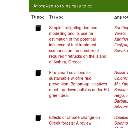
Αποτελέσματα σε τεκμήρια:
Τύπος
Τίτλος
Δημιο
Simple firefighting demand
Xanthop
modelling and its use for
Varela, 
estimation of the potential
Xanthop
influence of fuel treatment
Γαβρι
scenarios on the number of
Κωνστ
required firetrucks on the island
of Kythira, Greece
Fire-smart solutions for
Ascoli, 
sustainable wildfire risk
Colonic
prevention: Bottom-up initiatives
M.
;
Xan
meet top-down policies under EU
Konstan
green deal
Rego, F
Barbati
Αθανασ
Effects of climate change on
Kouleli
Greek forests: A review
Solomo