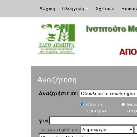
Αρχική
Πλοήγηση
Σχετικά
Επικοι
Skip
navigation
Αναζήτηση
Αναζητήστε σε:
Όλα τα
Μόν
τεκμήρια
αρχ
για
Τρέχοντα φίλτρα: