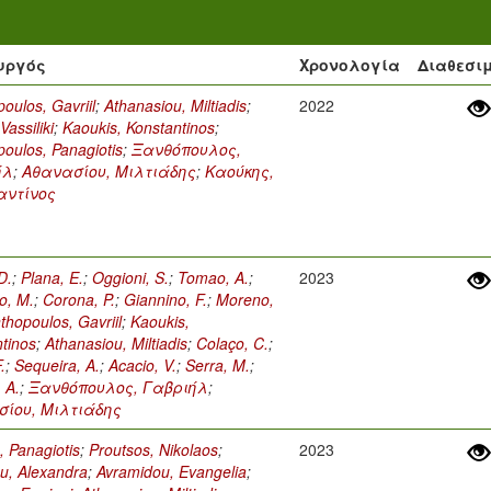
υργός
Χρονολογία
Διαθεσι
oulos, Gavriil
;
Athanasiou, Miltiadis
;
2022
Vassiliki
;
Kaoukis, Konstantinos
;
oulos, Panagiotis
;
Ξανθόπουλος,
ήλ
;
Αθανασίου, Μιλτιάδης
;
Καούκης,
αντίνος
D.
;
Plana, E.
;
Oggioni, S.
;
Tomao, A.
;
2023
o, M.
;
Corona, P.
;
Giannino, F.
;
Moreno,
thopoulos, Gavriil
;
Kaoukis,
tinos
;
Athanasiou, Miltiadis
;
Colaço, C.
;
.
;
Sequeira, A.
;
Acacio, V.
;
Serra, M.
;
, A.
;
Ξανθόπουλος, Γαβριήλ
;
ίου, Μιλτιάδης
s, Panagiotis
;
Proutsos, Nikolaos
;
2023
u, Alexandra
;
Avramidou, Evangelia
;