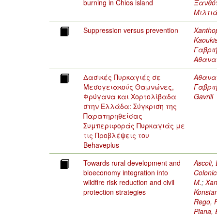
burning in Chios island
Ξανθό
Μιλτι
Suppression versus prevention
Xanthop
Kaoukis
Γαβρι
Αθανασ
Δασικές Πυρκαγιές σε
Αθανασ
Μεσογειακούς Θαμνώνες,
Γαβρι
Φρύγανα και Χορτολίβαδα
Gavriil
στην Ελλάδα: Σύγκριση της
Παρατηρηθείσας
Συμπεριφοράς Πυρκαγιάς με
τις Προβλέψεις του
Behaveplus
Towards rural development and
Ascoli, 
bioeconomy integration into
Colonic
wildfire risk reduction and civil
M.
;
Xan
protection strategies
Konstan
Rego, F
Plana, 