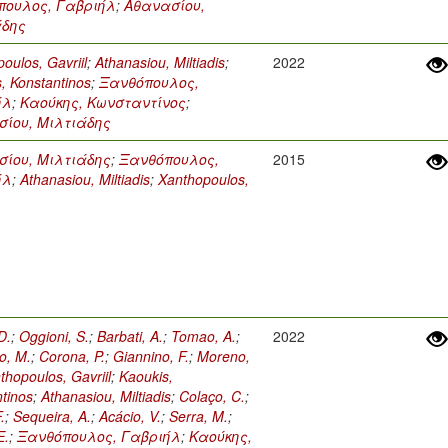
πουλος, Γαβριήλ
;
Αθανασίου,
άδης
oulos, Gavriil
;
Athanasiou, Miltiadis
;
2022
, Konstantinos
;
Ξανθόπουλος,
ήλ
;
Καούκης, Κωνσταντίνος
;
ίου, Μιλτιάδης
ίου, Μιλτιάδης
;
Ξανθόπουλος,
2015
ήλ
;
Athanasiou, Miltiadis
;
Xanthopoulos,
D.
;
Oggioni, S.
;
Barbati, A.
;
Tomao, A.
;
2022
o, M.
;
Corona, P.
;
Giannino, F.
;
Moreno,
thopoulos, Gavriil
;
Kaoukis,
tinos
;
Athanasiou, Miltiadis
;
Colaço, C.
;
.
;
Sequeira, A.
;
Acácio, V.
;
Serra, M.
;
E.
;
Ξανθόπουλος, Γαβριήλ
;
Καούκης,