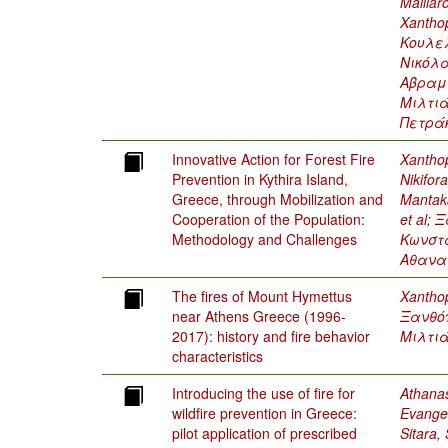
Malliar
Xanthop
Κουλε
Νικόλ
Αβραμ
Μιλτι
Πετρά
Innovative Action for Forest Fire
Xanthop
Prevention in Kythira Island,
Nikifora
Greece, through Mobilization and
Mantak
Cooperation of the Population:
et al
;
Ξ
Methodology and Challenges
Κωνστ
Αθανασ
The fires of Mount Hymettus
Xanthop
near Athens Greece (1996-
Ξανθό
2017): history and fire behavior
Μιλτι
characteristics
Introducing the use of fire for
Athanas
wildfire prevention in Greece:
Evange
pilot application of prescribed
Sitara, 