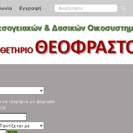
νωνία
Εγγραφή
ο τα τεκμήρια με ψηφιακό
είο