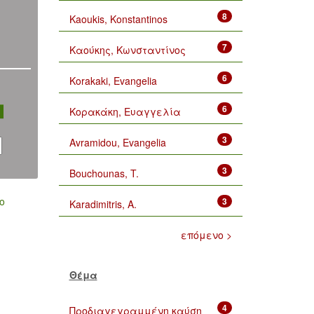
8
Kaoukis, Konstantinos
7
Καούκης, Κωνσταντίνος
6
Korakaki, Evangelia
6
Κορακάκη, Ευαγγελία
3
Avramidou, Evangelia
3
Bouchounas, T.
ο
3
Karadimitris, A.
επόμενο >
Θέμα
4
Προδιαγεγραμμένη καύση