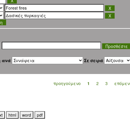
ση
η ανά
Σε σειρά
προηγούμενο
1
2
3
επόμεν