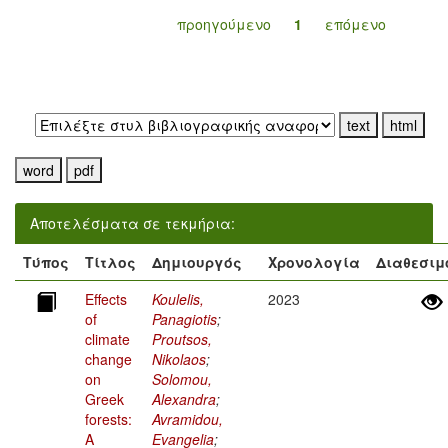
προηγούμενο
1
επόμενο
Εξαγωγή σε:
Αποτελέσματα σε τεκμήρια:
Τύπος
Τίτλος
Δημιουργός
Χρονολογία
Διαθεσιμ
Effects
Koulelis,
2023
of
Panagiotis
;
climate
Proutsos,
change
Nikolaos
;
on
Solomou,
Greek
Alexandra
;
forests:
Avramidou,
A
Evangelia
;