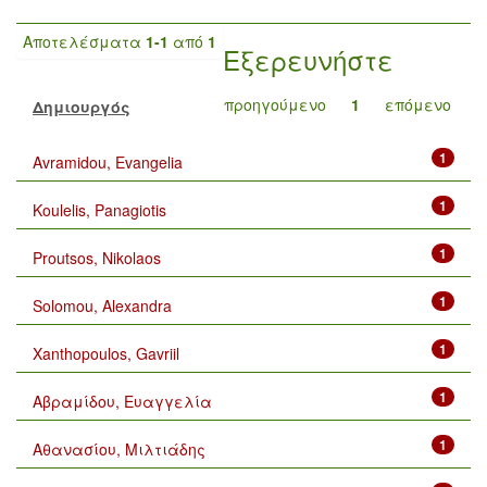
Αποτελέσματα
1-1
από
1
Εξερευνήστε
προηγούμενο
1
επόμενο
Δημιουργός
1
Avramidou, Evangelia
1
Koulelis, Panagiotis
1
Proutsos, Nikolaos
1
Solomou, Alexandra
1
Xanthopoulos, Gavriil
1
Αβραμίδου, Ευαγγελία
1
Αθανασίου, Μιλτιάδης