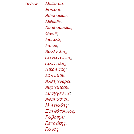
review
Malliarou,
Ermioni
;
Athanasiou,
Miltiadis
;
Xanthopoulos,
Gavriil
;
Petrakis,
Panos
;
Κουλελής,
Παναγιώτης
;
Προύτσος,
Νικόλαος
;
Σολωμού,
Αλεξάνδρα
;
Αβραμίδου,
Ευαγγελία
;
Αθανασίου,
Μιλτιάδης
;
Ξανθόπουλος,
Γαβριήλ
;
Πετράκης,
Πάνος