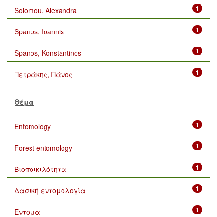
1
Solomou, Alexandra
1
Spanos, Ioannis
1
Spanos, Konstantinos
1
Πετράκης, Πάνος
Θέμα
1
Entomology
1
Forest entomology
1
Βιοποικιλότητα
1
Δασική εντομολογία
1
Εντομα