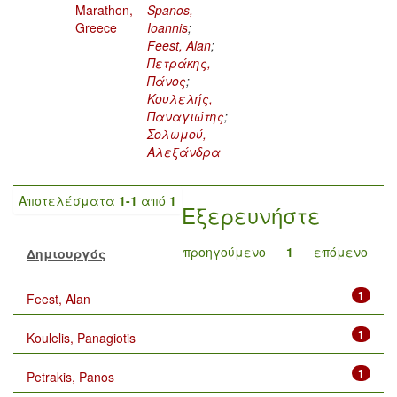
Marathon,
Spanos,
Greece
Ioannis
;
Feest, Alan
;
Πετράκης,
Πάνος
;
Κουλελής,
Παναγιώτης
;
Σολωμού,
Αλεξάνδρα
Αποτελέσματα
1-1
από
1
Εξερευνήστε
προηγούμενο
1
επόμενο
Δημιουργός
1
Feest, Alan
1
Koulelis, Panagiotis
1
Petrakis, Panos