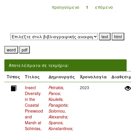
προηγούμενο
1
επόμενο
Εξαγωγή σε:
Αποτελέσματα σε τεκμήρια:
Τύπος
Τίτλος
Δημιουργός
Χρονολογία
Διαθεσι
Insect
Petrakis,
2023
Diversity
Panos
;
in the
Koulelis,
Coastal
Panagiotis
;
Pinewood
Solomou,
and
Alexandra
;
Marsh at
Spanos,
Schinias,
Konstantinos
;