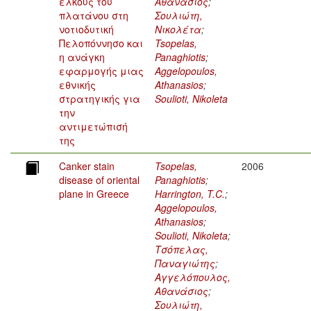
έλκους του
Αθανάσιος
;
πλατάνου στη
Σουλιώτη,
νοτιοδυτική
Νικολέτα
;
Πελοπόννησο και
Tsopelas,
η ανάγκη
Panaghiotis
;
εφαρμογής μιας
Aggelopoulos,
εθνικής
Athanasios
;
στρατηγικής για
Soulioti, Nikoleta
την
αντιμετώπισή
της
Canker stain
Tsopelas,
2006
disease of oriental
Panaghiotis
;
plane in Greece
Harrington, T.C.
;
Aggelopoulos,
Athanasios
;
Soulioti, Nikoleta
;
Τσόπελας,
Παναγιώτης
;
Αγγελόπουλος,
Αθανάσιος
;
Σουλιώτη,