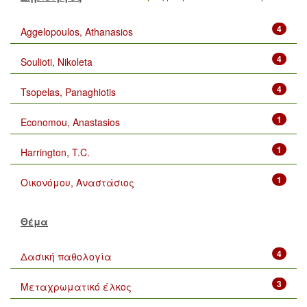
4
Aggelopoulos, Athanasios
4
Soulioti, Nikoleta
4
Tsopelas, Panaghiotis
1
Economou, Anastasios
1
Harrington, T.C.
1
Οικονόμου, Αναστάσιος
Θέμα
4
Δασική παθολογία
3
Μεταχρωματικό έλκος