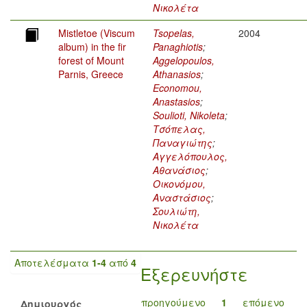
Νικολέτα
Mistletoe (Viscum
Tsopelas,
2004
album) in the fir
Panaghiotis
;
forest of Mount
Aggelopoulos,
Parnis, Greece
Athanasios
;
Economou,
Anastasios
;
Soulioti, Nikoleta
;
Τσόπελας,
Παναγιώτης
;
Αγγελόπουλος,
Αθανάσιος
;
Οικονόμου,
Αναστάσιος
;
Σουλιώτη,
Νικολέτα
Αποτελέσματα
1-4
από
4
Εξερευνήστε
προηγούμενο
1
επόμενο
Δημιουργός