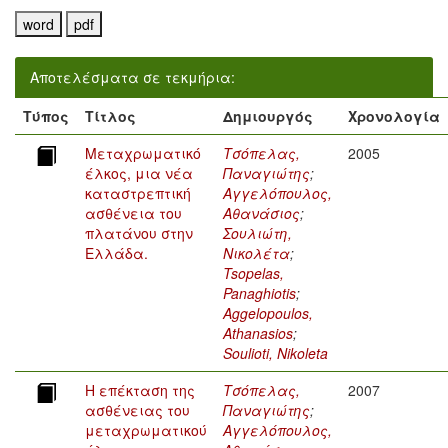
Αποτελέσματα σε τεκμήρια:
Τύπος
Τίτλος
Δημιουργός
Χρονολογία
Μεταχρωματικό
Τσόπελας,
2005
έλκος, μια νέα
Παναγιώτης
;
καταστρεπτική
Αγγελόπουλος,
ασθένεια του
Αθανάσιος
;
πλατάνου στην
Σουλιώτη,
Ελλάδα.
Νικολέτα
;
Tsopelas,
Panaghiotis
;
Aggelopoulos,
Athanasios
;
Soulioti, Nikoleta
Η επέκταση της
Τσόπελας,
2007
ασθένειας του
Παναγιώτης
;
μεταχρωματικού
Αγγελόπουλος,