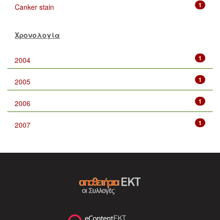
1
Canker stain
Χρονολογία
1
2004
1
2005
1
2006
1
2007