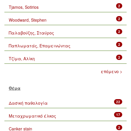
2
Tjamos, Sotirios
2
Woodward, Stephen
2
Παλαβούζης, Σταύρος
2
Παπλωματάς, Επαμεινώντας
2
Τζίμα, Αλίκη
επόμενο >
Θέμα
22
Δασική παθολογία
17
Μεταχρωματικό έλκος
2
Canker stain