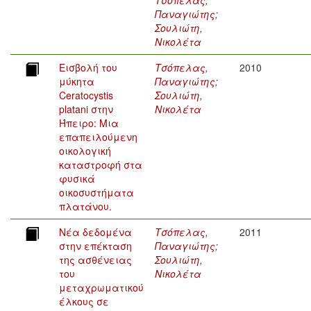
Παναγιώτης
;
Σουλιώτη,
Νικολέτα
Εισβολή του
Τσόπελας,
2010
μύκητα
Παναγιώτης
;
Ceratocystis
Σουλιώτη,
platani στην
Νικολέτα
Ήπειρο: Μια
επαπειλούμενη
οικολογική
καταστροφή στα
φυσικά
οικοσυστήματα
πλατάνου.
Νέα δεδομένα
Τσόπελας,
2011
στην επέκταση
Παναγιώτης
;
της ασθένειας
Σουλιώτη,
του
Νικολέτα
μεταχρωματικού
έλκους σε