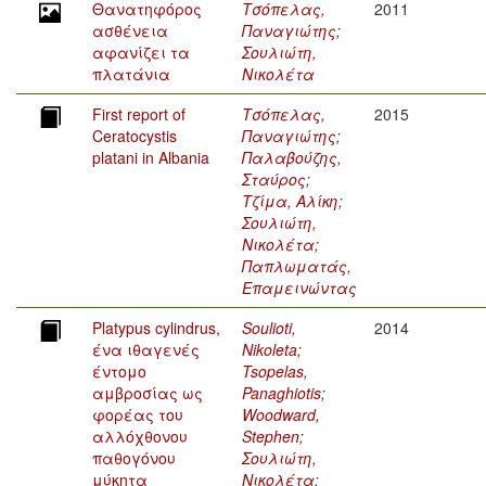
Θανατηφόρος
Τσόπελας,
2011
ασθένεια
Παναγιώτης
;
αφανίζει τα
Σουλιώτη,
πλατάνια
Νικολέτα
First report of
Τσόπελας,
2015
Ceratocystis
Παναγιώτης
;
platani in Albania
Παλαβούζης,
Σταύρος
;
Τζίμα, Αλίκη
;
Σουλιώτη,
Νικολέτα
;
Παπλωματάς,
Επαμεινώντας
Platypus cylindrus,
Soulioti,
2014
ένα ιθαγενές
Nikoleta
;
έντομο
Tsopelas,
αμβροσίας ως
Panaghiotis
;
φορέας του
Woodward,
αλλόχθονου
Stephen
;
παθογόνου
Σουλιώτη,
μύκητα
Νικολέτα
;