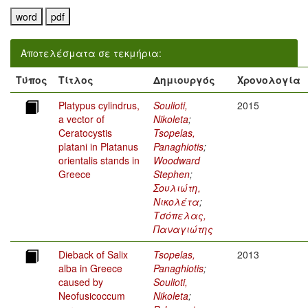
Αποτελέσματα σε τεκμήρια:
Τύπος
Τίτλος
Δημιουργός
Χρονολογία
Platypus cylindrus,
Soulioti,
2015
a vector of
Nikoleta
;
Ceratocystis
Tsopelas,
platani in Platanus
Panaghiotis
;
orientalis stands in
Woodward
Greece
Stephen
;
Σουλιώτη,
Νικολέτα
;
Τσόπελας,
Παναγιώτης
Dieback of Salix
Tsopelas,
2013
alba in Greece
Panaghiotis
;
caused by
Soulioti,
Neofusicoccum
Nikoleta
;