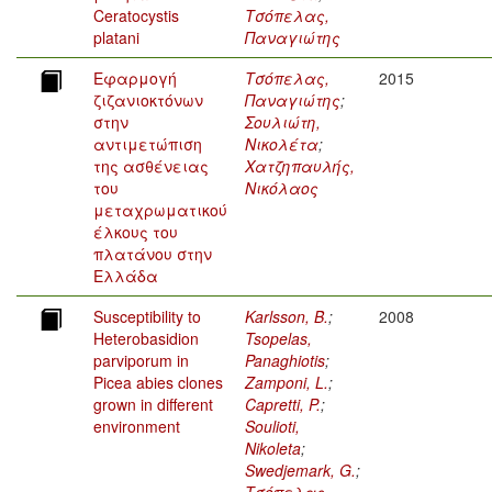
Ceratocystis
Τσόπελας,
platani
Παναγιώτης
Εφαρμογή
Τσόπελας,
2015
ζιζανιοκτόνων
Παναγιώτης
;
στην
Σουλιώτη,
αντιμετώπιση
Νικολέτα
;
της ασθένειας
Χατζηπαυλής,
του
Νικόλαος
μεταχρωματικού
έλκους του
πλατάνου στην
Ελλάδα
Susceptibility to
Karlsson, B.
;
2008
Heterobasidion
Tsopelas,
parviporum in
Panaghiotis
;
Picea abies clones
Zamponi, L.
;
grown in different
Capretti, P.
;
environment
Soulioti,
Nikoleta
;
Swedjemark, G.
;
Τσόπελας,