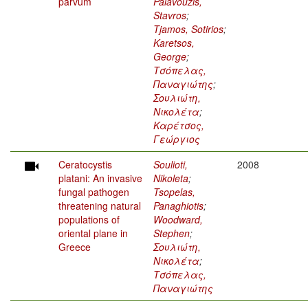
parvum
Palavouzis,
Stavros
;
Tjamos, Sotirios
;
Karetsos,
George
;
Τσόπελας,
Παναγιώτης
;
Σουλιώτη,
Νικολέτα
;
Καρέτσος,
Γεώργιος
Ceratocystis
Soulioti,
2008
platani: An invasive
Nikoleta
;
fungal pathogen
Tsopelas,
threatening natural
Panaghiotis
;
populations of
Woodward,
oriental plane in
Stephen
;
Greece
Σουλιώτη,
Νικολέτα
;
Τσόπελας,
Παναγιώτης