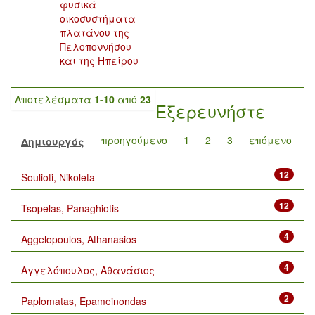
φυσικά
οικοσυστήματα
πλατάνου της
Πελοποννήσου
και της Ηπείρου
Αποτελέσματα
1-10
από
23
Εξερευνήστε
προηγούμενο
1
2
3
επόμενο
Δημιουργός
12
Soulioti, Nikoleta
12
Tsopelas, Panaghiotis
4
Aggelopoulos, Athanasios
4
Αγγελόπουλος, Αθανάσιος
2
Paplomatas, Epameinondas