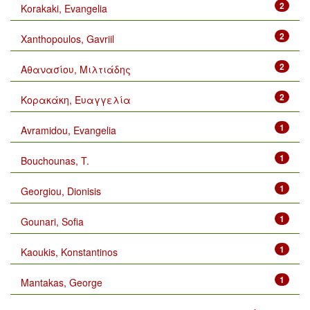
2
Korakaki, Evangelia
2
Xanthopoulos, Gavriil
2
Αθανασίου, Μιλτιάδης
2
Κορακάκη, Ευαγγελία
1
Avramidou, Evangelia
1
Bouchounas, T.
1
Georgiou, Dionisis
1
Gounari, Sofia
1
Kaoukis, Konstantinos
1
Mantakas, George