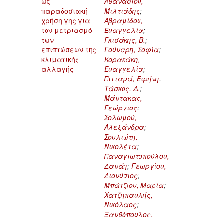
ως
Αθανασίου,
παραδοσιακή
Μιλτιάδης
;
χρήση γης για
Αβραμίδου,
τον μετριασμό
Ευαγγελία
;
των
Γκισάκης, Β.
;
επιπτώσεων της
Γούναρη, Σοφία
;
κλιματικής
Κορακάκη,
αλλαγής
Ευαγγελία
;
Πιτταρά, Ειρήνη
;
Τάσκος, Δ.
;
Μάντακας,
Γεώργιος
;
Σολωμού,
Αλεξάνδρα
;
Σουλιώτη,
Νικολέτα
;
Παναγιωτοπούλου,
Δανάη
;
Γεωργίου,
Διονύσιος
;
Μπάτζιου, Μαρία
;
Χατζηπαυλής,
Νικόλαος
;
Ξανθόπουλος,