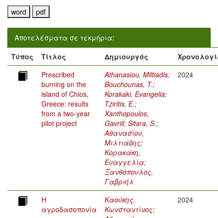
Αποτελέσματα σε τεκμήρια:
Τύπος
Τίτλος
Δημιουργός
Χρονολογί
Prescribed
Athanasiou, Miltiadis
;
2024
burning on the
Bouchounas, T.
;
island of Chios,
Korakaki, Evangelia
;
Greece: results
Tziritis, E.
;
from a two-year
Xanthopoulos,
pilot project
Gavriil
;
Sitara, S.
;
Αθανασίου,
Μιλτιάδης
;
Κορακάκη,
Ευαγγελία
;
Ξανθόπουλος,
Γαβριήλ
Η
Καούκης,
2024
αγροδασοπονία
Κωνσταντίνος
;