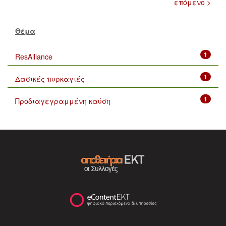
επόμενο >
Θέμα
1
ResAlliance
1
Δασικές πυρκαγιές
1
Προδιαγεγραμμένη καύση