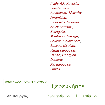
Γαβριήλ
;
Kaoukis,
Konstantinos
;
Athanasiou, Miltiadis
;
Avramidou,
Evangelia
;
Gounari,
Sofia
;
Korakaki,
Evangelia
;
Mantakas, George
;
Solomou, Alexandra
;
Soulioti, Nikoleta
;
Panayiotopoulou,
Danae
;
Georgiou,
Dionisis
;
Xanthopoulos,
Gavriil
Αποτελέσματα
1-2
από
2
Εξερευνήστε
προηγούμενο
1
επόμενο
Δημιουργός