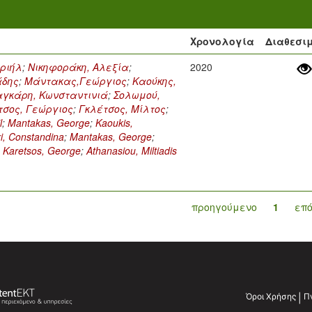
Χρονολογία
Διαθεσι
ριήλ
;
Νικηφοράκη, Αλεξία
;
2020
άδης
;
Μάντακας,Γεώργιος
;
Καούκης,
γκάρη, Κωνσταντινιά
;
Σολωμού,
σος, Γεώργιος
;
Γκλέτσος, Μίλτος
;
l
;
Mantakas, George
;
Kaoukis,
i, Constandina
;
Mantakas, George
;
;
Karetsos, George
;
Athanasiou, Miltiadis
προηγούμενο
1
επ