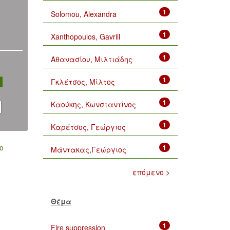
1
Solomou, Alexandra
1
Xanthopoulos, Gavriil
1
Αθανασίου, Μιλτιάδης
1
Γκλέτσος, Μίλτος
1
Καούκης, Κωνσταντίνος
1
Καρέτσος, Γεώργιος
ο
1
Μάντακας,Γεώργιος
επόμενο >
Θέμα
1
Fire suppression