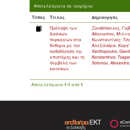
Αποτελέσματα σε τεκμήρια:
Τύπος
Τίτλος
Δημιουργός
Πρόληψη των
Ξανθόπουλος, Γαβ
δασικών
Αθανασίου, Μιλτι
πυρκαγιών στα
Κωνσταντίνος
;
Τσα
Κύθηρα με την
Αλεξάνδρα
;
Καρέτ
καθοδήγηση της
Xanthopoulos, Gavrii
επιστήμης και τη
Konstantinos
;
Tsagar
συμβολή των
Solomou, Alexandra
κατοίκων
Αποτελέσματα
1-1
από
1