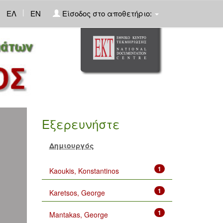
|
ΕΛ
EN
Είσοδος στο αποθετήριο:
Εξερευνήστε
Δημιουργός
1
Kaoukis, Konstantinos
1
Karetsos, George
1
Mantakas, George