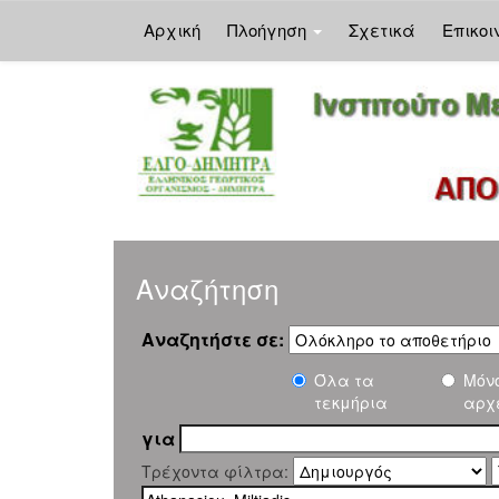
Αρχική
Πλοήγηση
Σχετικά
Επικοι
Skip
navigation
Αναζήτηση
Αναζητήστε σε:
Όλα τα
Μόν
τεκμήρια
αρχ
για
Τρέχοντα φίλτρα: