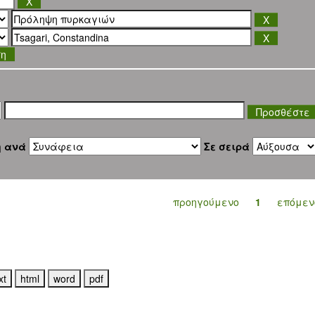
ση
η ανά
Σε σειρά
προηγούμενο
1
επόμεν