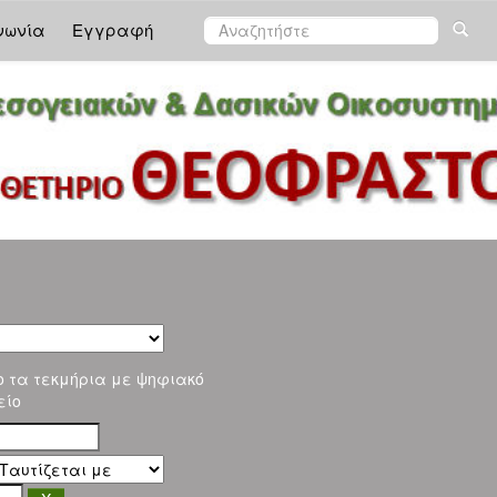
νωνία
Εγγραφή
ο τα τεκμήρια με ψηφιακό
είο