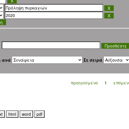
ση
η ανά
Σε σειρά
προηγούμενο
1
επόμεν