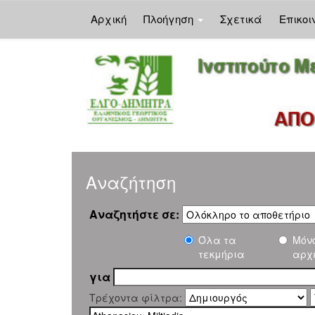
Αρχική
Πλοήγηση
Σχετικά
Επικοι
Skip
navigation
Αναζήτηση
Αναζητήστε σε:
Όλα τα
Μόν
τεκμήρια
αρχ
για
Τρέχοντα φίλτρα: