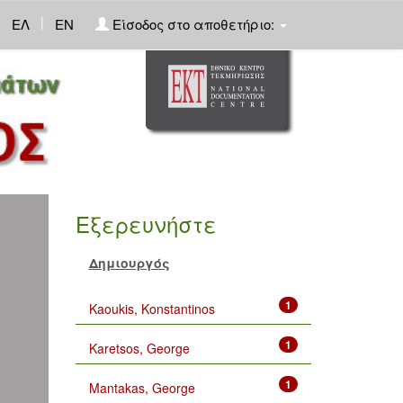
|
ΕΛ
EN
Είσοδος στο αποθετήριο:
Εξερευνήστε
Δημιουργός
1
Kaoukis, Konstantinos
1
Karetsos, George
1
Mantakas, George