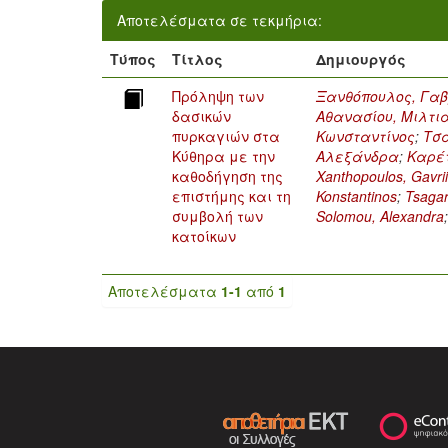
Αποτελέσματα σε τεκμήρια:
Τύπος
Τίτλος
Δημιουργός
Πρόληψη των
Ξανθόπουλος, Γαβ
δασικών
Αθανασίου, Μιλτι
πυρκαγιών στα
Κωνσταντίνος
;
Τσα
Κύθηρα με την
Αλεξάνδρα
;
Καρέτ
καθοδήγηση της
Xanthopoulos, Gavrii
επιστήμης και τη
Konstantinos
;
Tsagar
συμβολή των
Solomou, Alexandra
κατοίκων
Αποτελέσματα
1-1
από
1