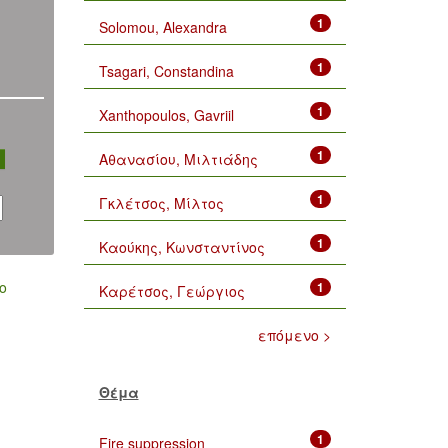
1
Solomou, Alexandra
1
Tsagari, Constandina
1
Xanthopoulos, Gavriil
1
Αθανασίου, Μιλτιάδης
1
Γκλέτσος, Μίλτος
1
Καούκης, Κωνσταντίνος
ο
1
Καρέτσος, Γεώργιος
επόμενο >
Θέμα
1
Fire suppression