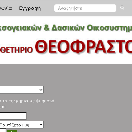
νωνία
Εγγραφή
ο τα τεκμήρια με ψηφιακό
είο