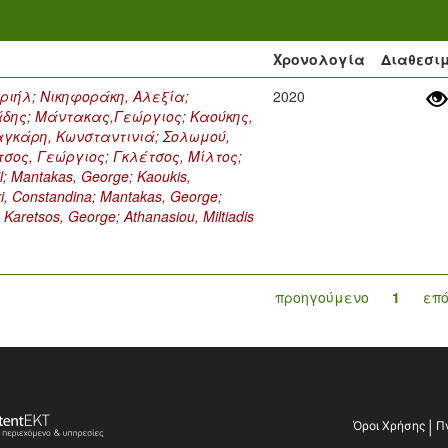
Χρονολογία
Διαθεσι
ριήλ
;
Νικηφοράκη, Αλεξία
;
2020
άδης
;
Μάντακας,Γεώργιος
;
Καούκης,
γκάρη, Κωνσταντινιά
;
Σολωμού,
σος, Γεώργιος
;
Γκλέτσος, Μίλτος
;
l
;
Mantakas, George
;
Kaoukis,
i, Constandina
;
Mantakas, George
;
;
Karetsos, George
;
Athanasiou, Miltiadis
προηγούμενο
1
επ