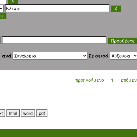
ση
η ανά
Σε σειρά
προηγούμενο
1
επόμεν