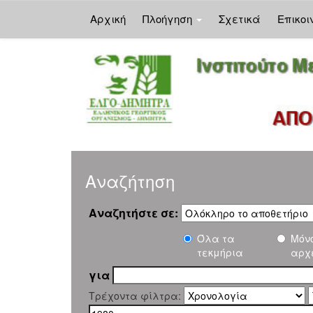
Αρχική
Πλοήγηση
Σχετικά
Επικοι
Skip
navigation
Αναζήτηση
Αναζητήστε σε:
Όλα τα
Μόν
τεκμήρια
αρχ
για
Τρέχοντα φίλτρα: