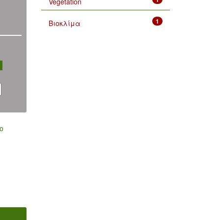
Vegetation
1
Βιοκλίμα
ο