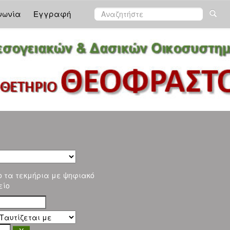
νωνία
Εγγραφή
ο τα τεκμήρια με ψηφιακό
είο