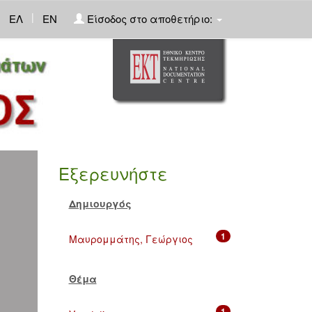
|
ΕΛ
EN
Είσοδος στο αποθετήριο:
Εξερευνήστε
Δημιουργός
1
Μαυρομμάτης, Γεώργιος
Θέμα
1