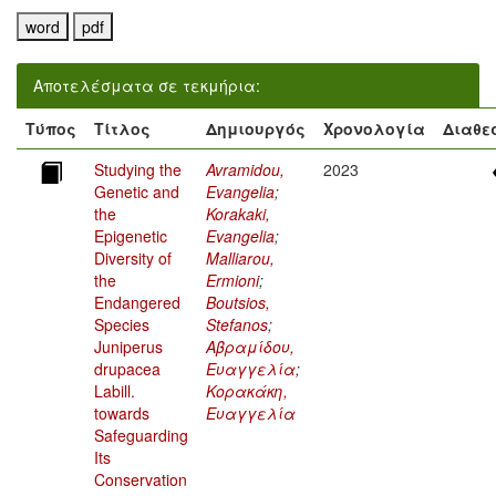
Αποτελέσματα σε τεκμήρια:
Τύπος
Τίτλος
Δημιουργός
Χρονολογία
Διαθε
Studying the
Avramidou,
2023
Genetic and
Evangelia
;
the
Korakaki,
Epigenetic
Evangelia
;
Diversity of
Malliarou,
the
Ermioni
;
Endangered
Boutsios,
Species
Stefanos
;
Juniperus
Αβραμίδου,
drupacea
Ευαγγελία
;
Labill.
Κορακάκη,
towards
Ευαγγελία
Safeguarding
Its
Conservation