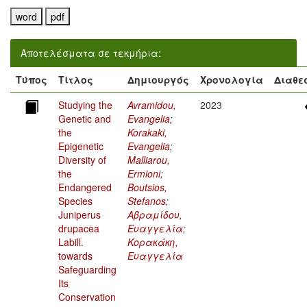
Αποτελέσματα σε τεκμήρια:
Τύπος
Τίτλος
Δημιουργός
Χρονολογία
Διαθε
Studying the
Avramidou,
2023
Genetic and
Evangelia
;
the
Korakaki,
Epigenetic
Evangelia
;
Diversity of
Malliarou,
the
Ermioni
;
Endangered
Boutsios,
Species
Stefanos
;
Juniperus
Αβραμίδου,
drupacea
Ευαγγελία
;
Labill.
Κορακάκη,
towards
Ευαγγελία
Safeguarding
Its
Conservation