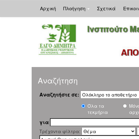
Αρχική
Πλοήγηση
Σχετικά
Επικοι
Skip
navigation
Αναζήτηση
Αναζητήστε σε:
Όλα τα
Μόν
τεκμήρια
αρχ
για
Τρέχοντα φίλτρα: