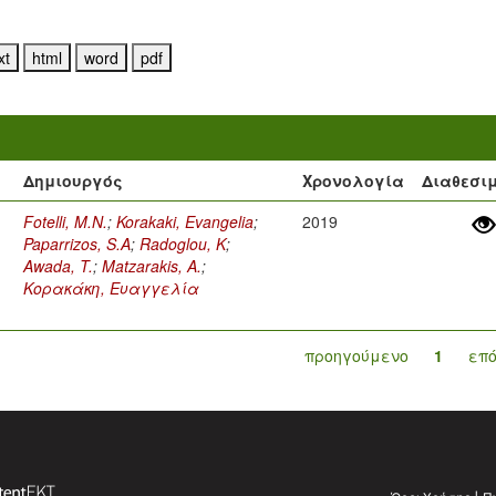
Δημιουργός
Χρονολογία
Διαθεσι
Fotelli, M.N.
;
Korakaki, Evangelia
;
2019
Paparrizos, S.A
;
Radoglou, K
;
Awada, T.
;
Matzarakis, A.
;
Κορακάκη, Ευαγγελία
προηγούμενο
1
επ