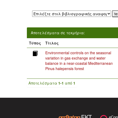
Εξαγωγή σε:
Αποτελέσματα σε τεκμήρια:
Τύπος
Τίτλος
Environmental controls on the seasonal
variation in gas exchange and water
balance in a near-coastal Mediterranean
Pinus halepensis forest
Αποτελέσματα
1-1
από
1