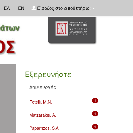
|
ΕΛ
EN
Είσοδος στο αποθετήριο:
Εξερευνήστε
Δημιουργός
1
Fotelli, M.N.
1
Matzarakis, A.
1
Paparrizos, S.A