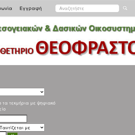
νωνία
Εγγραφή
ο τα τεκμήρια με ψηφιακό
είο