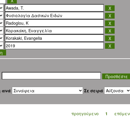
ση
η ανά
Σε σειρά
προηγούμενο
1
επόμεν