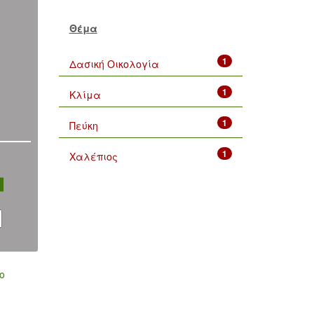
Θέμα
1
Δασική Οικολογία
1
Κλίμα
1
Πεύκη
1
Χαλέπιος
ο