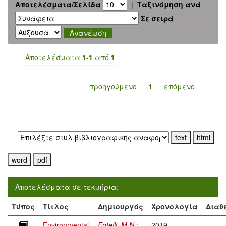
Αποτελέσματα/Σελίδα
|
Ταξινόμηση ανά
Σε σειρά
Αποτελέσματα
1-1
από
1
προηγούμενο
1
επόμενο
Εξαγωγή σε:
Αποτελέσματα σε τεκμήρια:
Τύπος
Τίτλος
Δημιουργός
Χρονολογία
Διαθ
Environmental
Fotelli, M.N.
;
2019