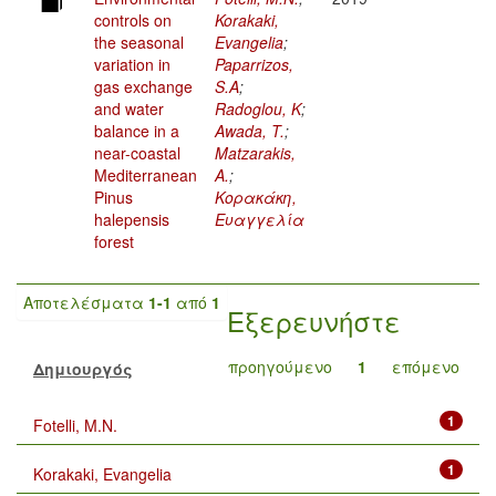
controls on
Korakaki,
the seasonal
Evangelia
;
variation in
Paparrizos,
gas exchange
S.A
;
and water
Radoglou, K
;
balance in a
Awada, T.
;
near-coastal
Matzarakis,
Mediterranean
A.
;
Pinus
Κορακάκη,
halepensis
Ευαγγελία
forest
Αποτελέσματα
1-1
από
1
Εξερευνήστε
προηγούμενο
1
επόμενο
Δημιουργός
1
Fotelli, M.N.
1
Korakaki, Evangelia