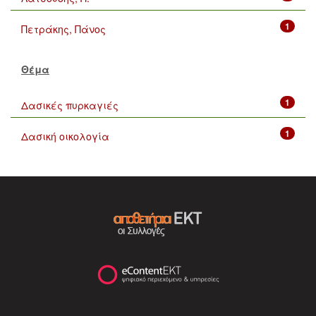
1
Πετράκης, Πάνος
Θέμα
1
Δασικές πυρκαγιές
1
Δασική οικολογία