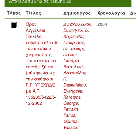
Αποτελέσματα σε τεκμήρια:
Τύπος
Τίτλος
Δημιουργός
Χρονολογία
Δι
Όρος
Δασκαλάκου,
2004
Αιγάλεω-
Ευαγγελία
;
Ποικίλο,
Καρέτσος,
αποκατάσταση
Γεώργιος
;
του δασικού
Πετράκης,
χαρακτήρα,
Πάνος
;
προστασία και
Γκούμα,
ανάδειξή του
Βασιλική
;
(σύμφωνα με
Λατσούδης,
την απόφαση
Π.
;
Γ.Γ. ΥΠΕΧΩΔΕ
Daskalakou,
με Α.Π.
Evangelia
;
135265/5422/5-
Karetsos,
12-2002
George
;
Petrakis,
Panos
;
Gouma,
Vassiliki