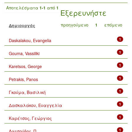
Αποτελέσματα
1-1
από
1
Εξερευνήστε
προηγούμενο
1
επόμενο
Δημιουργός
1
Daskalakou, Evangelia
1
Gouma, Vassiliki
1
Karetsos, George
1
Petrakis, Panos
1
Γκούμα, Βασιλική
1
Δασκαλάκου, Ευαγγελία
1
Καρέτσος, Γεώργιος
1
Λατσούδης, Π.