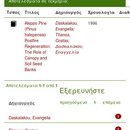
Αποτελέσματα σε τεκμήρια:
Τύπος
Τίτλος
Δημιουργός
Χρονολογία
Διαθ
Aleppo Pine
Daskalakou,
1996
(Pinus
Evangelia
;
halepensis)
Thanos,
Postfire
Costas
;
Regeneration:
Δασκαλάκου,
The Role of
Ευαγγελία
Canopy and
Soil Seed
Banks
Αποτελέσματα
1-1
από
1
Εξερευνήστε
προηγούμενο
1
επόμενο
Δημιουργός
1
Daskalakou, Evangelia
1