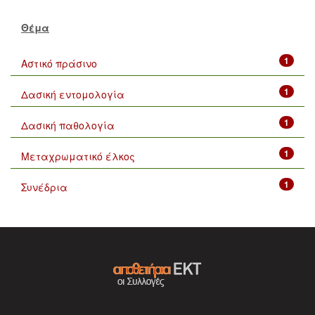
Θέμα
1
Αστικό πράσινο
1
Δασική εντομολογία
1
Δασική παθολογία
1
Μεταχρωματικό έλκος
1
Συνέδρια