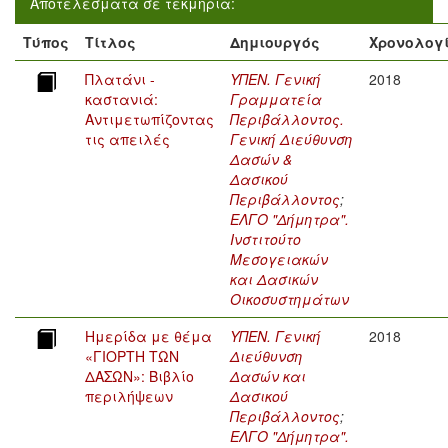
Αποτελέσματα σε τεκμήρια:
Τύπος
Τίτλος
Δημιουργός
Χρονολογ
Πλατάνι -
ΥΠΕΝ. Γενική
2018
καστανιά:
Γραμματεία
Αντιμετωπίζοντας
Περιβάλλοντος.
τις απειλές
Γενική Διεύθυνση
Δασών &
Δασικού
Περιβάλλοντος
;
ΕΛΓΟ "Δήμητρα".
Ινστιτούτο
Μεσογειακών
και Δασικών
Οικοσυστημάτων
Ημερίδα με θέμα
ΥΠΕΝ. Γενική
2018
«ΓΙΟΡΤΗ ΤΩΝ
Διεύθυνση
ΔΑΣΩΝ»: Βιβλίο
Δασών και
περιλήψεων
Δασικού
Περιβάλλοντος
;
ΕΛΓΟ "Δήμητρα".