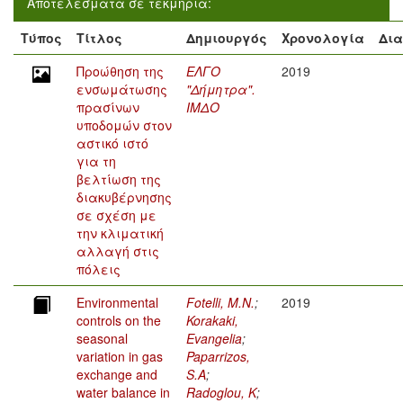
Αποτελέσματα σε τεκμήρια:
Τύπος
Τίτλος
Δημιουργός
Χρονολογία
Δια
Προώθηση της
ΕΛΓΟ
2019
ενσωμάτωσης
"Δήμητρα".
πρασίνων
ΙΜΔΟ
υποδομών στον
αστικό ιστό
για τη
βελτίωση της
διακυβέρνησης
σε σχέση με
την κλιματική
αλλαγή στις
πόλεις
Environmental
Fotelli, M.N.
;
2019
controls on the
Korakaki,
seasonal
Evangelia
;
variation in gas
Paparrizos,
exchange and
S.A
;
water balance in
Radoglou, K
;