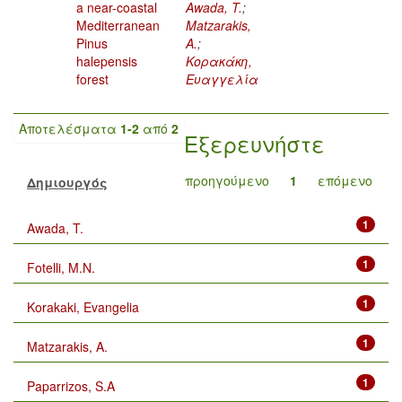
a near-coastal
Awada, T.
;
Mediterranean
Matzarakis,
Pinus
A.
;
halepensis
Κορακάκη,
forest
Ευαγγελία
Αποτελέσματα
1-2
από
2
Εξερευνήστε
προηγούμενο
1
επόμενο
Δημιουργός
1
Awada, T.
1
Fotelli, M.N.
1
Korakaki, Evangelia
1
Matzarakis, A.
1
Paparrizos, S.A