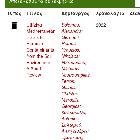
Αποτελέσματα σε τεκμήρια:
Τύπος
Τίτλος
Δημιουργός
Χρονολογία
Δια
Utilizing
Solomou,
2022
Mediterranean
Alexandra
;
Plants to
Germeni,
Remove
Rafaelia
;
Contaminants
Proutsos,
from the Soil
Nikolaos
;
Environment:
Petropoulou,
A Short
Michaela
;
Review
Koutroumpilas,
Petros
;
Galanis,
Christos
;
Maroulis,
Georgios
;
Kolimenakis,
Antonios
;
Σολωμού,
Αλεξάνδρα
;
Προύτσος,