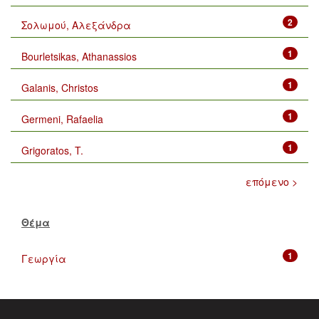
2
Σολωμού, Αλεξάνδρα
1
Bourletsikas, Athanassios
1
Galanis, Christos
1
Germeni, Rafaelia
1
Grigoratos, T.
επόμενο >
Θέμα
1
Γεωργία