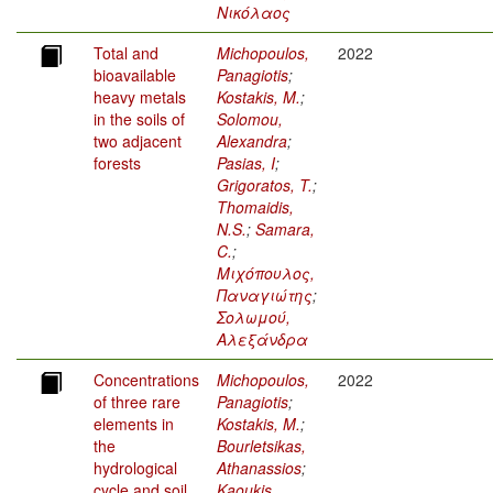
Νικόλαος
Total and
Michopoulos,
2022
bioavailable
Panagiotis
;
heavy metals
Kostakis, M.
;
in the soils of
Solomou,
two adjacent
Alexandra
;
forests
Pasias, I
;
Grigoratos, T.
;
Thomaidis,
N.S.
;
Samara,
C.
;
Μιχόπουλος,
Παναγιώτης
;
Σολωμού,
Αλεξάνδρα
Concentrations
Michopoulos,
2022
of three rare
Panagiotis
;
elements in
Kostakis, M.
;
the
Bourletsikas,
hydrological
Athanassios
;
cycle and soil
Kaoukis,