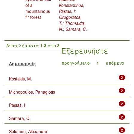
of a
Konstantinos
;
mountainous
Pasias, I
;
fir forest
Grogoratos,
T.
;
Thomaidis,
N.
;
Samara, C.
Αποτελέσματα
1-3
από
3
Εξερευνήστε
προηγούμενο
1
επόμενο
Δημιουργός
2
Kostakis, M.
2
Michopoulos, Panagiotis
2
Pasias, I
2
Samara, C.
2
Solomou, Alexandra