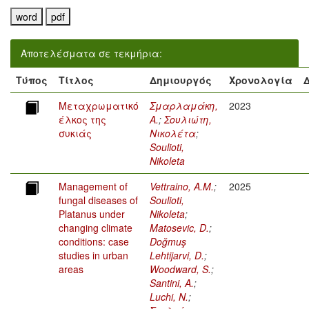
Αποτελέσματα σε τεκμήρια:
Τύπος
Τίτλος
Δημιουργός
Χρονολογία
Μεταχρωματικό
Σμαρλαμάκη,
2023
έλκος της
Α.
;
Σουλιώτη,
συκιάς
Νικολέτα
;
Soulioti,
Nikoleta
Management of
Vettraino, A.M.
;
2025
fungal diseases of
Soulioti,
Platanus under
Nikoleta
;
changing climate
Matosevic, D.
;
conditions: case
Doğmuş
studies in urban
Lehtijarvi, D.
;
areas
Woodward, S.
;
Santini, A.
;
Luchi, N.
;