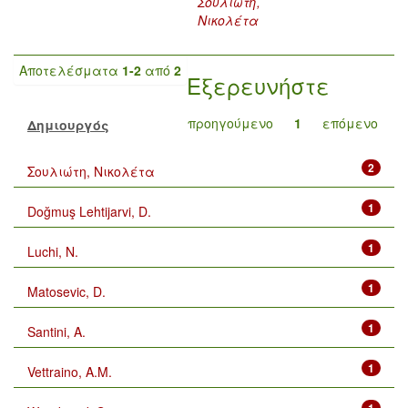
Σουλιώτη,
Νικολέτα
Αποτελέσματα
1-2
από
2
Εξερευνήστε
προηγούμενο
1
επόμενο
Δημιουργός
2
Σουλιώτη, Νικολέτα
1
Doğmuş Lehtijarvi, D.
1
Luchi, N.
1
Matosevic, D.
1
Santini, A.
1
Vettraino, A.M.
1