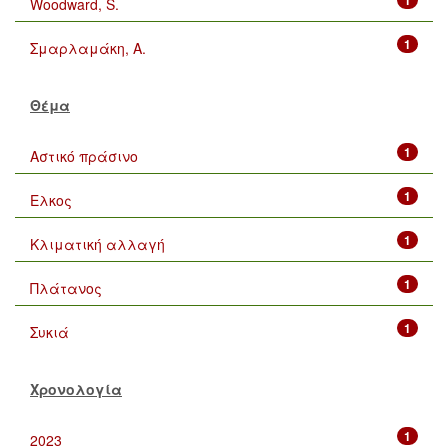
Woodward, S.
1
Σμαρλαμάκη, Α.
Θέμα
1
Αστικό πράσινο
1
Ελκος
1
Κλιματική αλλαγή
1
Πλάτανος
1
Συκιά
Χρονολογία
1
2023