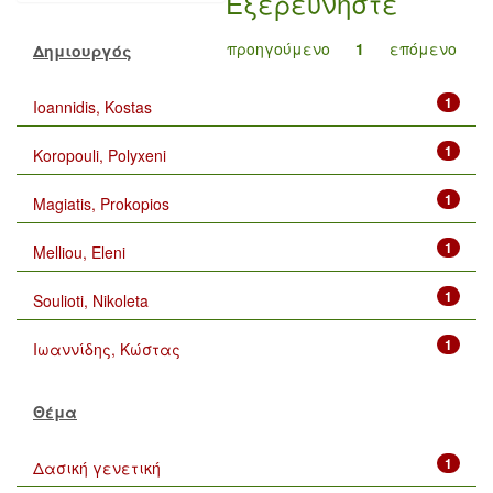
Εξερευνήστε
προηγούμενο
1
επόμενο
Δημιουργός
1
Ioannidis, Kostas
1
Koropouli, Polyxeni
1
Magiatis, Prokopios
1
Melliou, Eleni
1
Soulioti, Nikoleta
1
Ιωαννίδης, Κώστας
Θέμα
1
Δασική γενετική