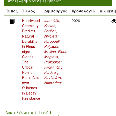
Αποτελέσματα σε τεκμήρια:
Τύπος
Τίτλος
Δημιουργός
Χρονολογία
Διαθεσι
Heartwood
Ioannidis,
2026
Chemistry
Kostas
;
Predicts
Soulioti,
Natural
Nikoleta
;
Durability
Koropouli,
in Pinus
Polyxeni
;
nigra
Melliou, Eleni
;
Clones:
Magiatis,
The
Prokopios
;
Critical
Ιωαννίδης,
Role of
Κώστας
;
Resin Acid
Σουλιώτη,
over
Νικολέτα
Stilbenes
in Decay
Resistance
Αποτελέσματα
1-1
από
1