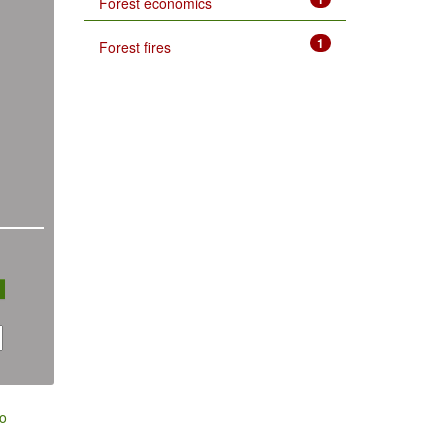
Forest economics
1
Forest fires
ο