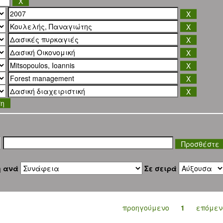
ση
η ανά
Σε σειρά
προηγούμενο
1
επόμεν