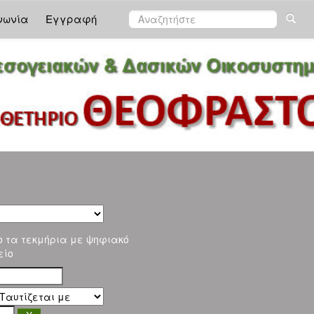
νωνία
Εγγραφή
ο τα τεκμήρια με ψηφιακό
είο