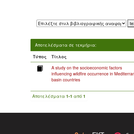
Εξαγωγή σε:
Αποτελέσματα σε τεκμήρια:
Τύπος
Τίτλος
A study on the socioeconomic factors
influencing wildfire occurrence in Mediterr
basin countries
Αποτελέσματα
1-1
από
1