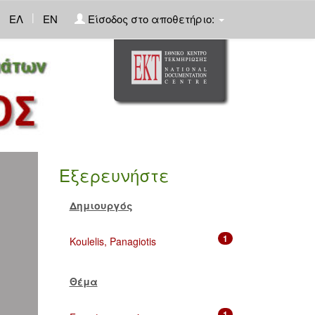
|
ΕΛ
EN
Είσοδος στο αποθετήριο:
Εξερευνήστε
Δημιουργός
1
Koulelis, Panagiotis
Θέμα
1