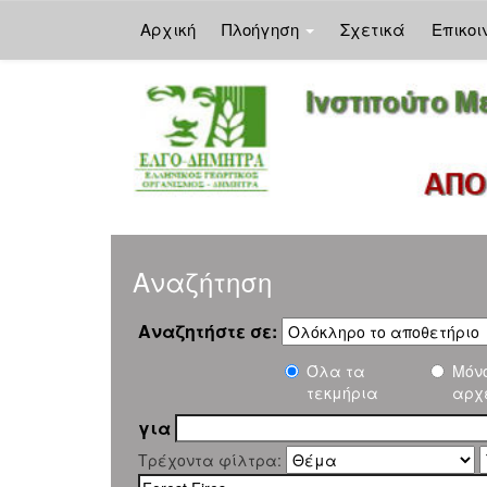
Αρχική
Πλοήγηση
Σχετικά
Επικοι
Skip
navigation
Αναζήτηση
Αναζητήστε σε:
Όλα τα
Μόν
τεκμήρια
αρχ
για
Τρέχοντα φίλτρα: