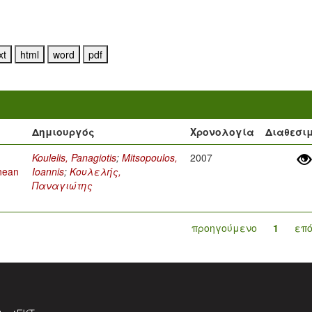
Δημιουργός
Χρονολογία
Διαθεσι
Koulelis, Panagiotis
;
Mitsopoulos,
2007
anean
Ioannis
;
Κουλελής,
Παναγιώτης
προηγούμενο
1
επ