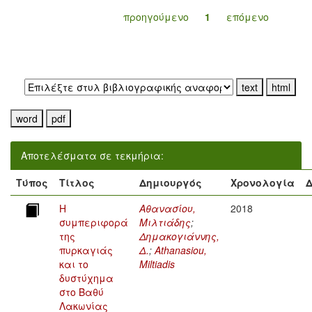
προηγούμενο
1
επόμενο
Εξαγωγή σε:
Αποτελέσματα σε τεκμήρια:
Τύπος
Τίτλος
Δημιουργός
Χρονολογία
Δ
Η
Αθανασίου,
2018
συμπεριφορά
Μιλτιάδης
;
της
Δημακογιάννης,
πυρκαγιάς
Δ.
;
Athanasiou,
και το
Miltiadis
δυστύχημα
στο Βαθύ
Λακωνίας