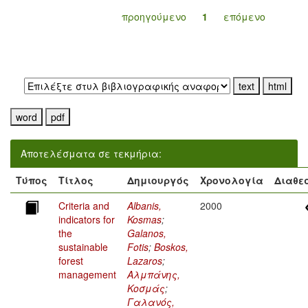
προηγούμενο
1
επόμενο
Εξαγωγή σε:
Αποτελέσματα σε τεκμήρια:
Τύπος
Τίτλος
Δημιουργός
Χρονολογία
Διαθε
Criteria and
Albanis,
2000
indicators for
Kosmas
;
the
Galanos,
sustainable
Fotis
;
Boskos,
forest
Lazaros
;
management
Αλμπάνης,
Κοσμάς
;
Γαλανός,