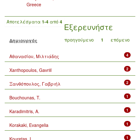
Greece
Αποτελέσματα
1-4
από
4
Εξερευνήστε
προηγούμενο
1
επόμενο
Δημιουργός
4
Αθανασίου, Μιλτιάδης
2
Xanthopoulos, Gavriil
2
Ξανθόπουλος, Γαβριήλ
1
Bouchounas, T.
1
Karadimitris, A.
1
Korakaki, Evangelia
1
Kouretas, I.