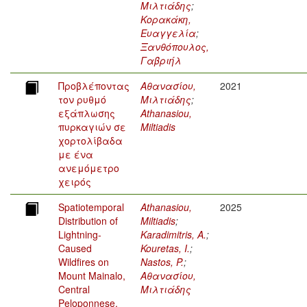
Μιλτιάδης
;
Κορακάκη,
Ευαγγελία
;
Ξανθόπουλος,
Γαβριήλ
Προβλέποντας
Αθανασίου,
2021
τον ρυθμό
Μιλτιάδης
;
εξάπλωσης
Athanasiou,
πυρκαγιών σε
Miltiadis
χορτολίβαδα
με ένα
ανεμόμετρο
χειρός
Spatiotemporal
Athanasiou,
2025
Distribution of
Miltiadis
;
Lightning-
Karadimitris, A.
;
Caused
Kouretas, I.
;
Wildfires on
Nastos, P.
;
Mount Mainalo,
Αθανασίου,
Central
Μιλτιάδης
Peloponnese,