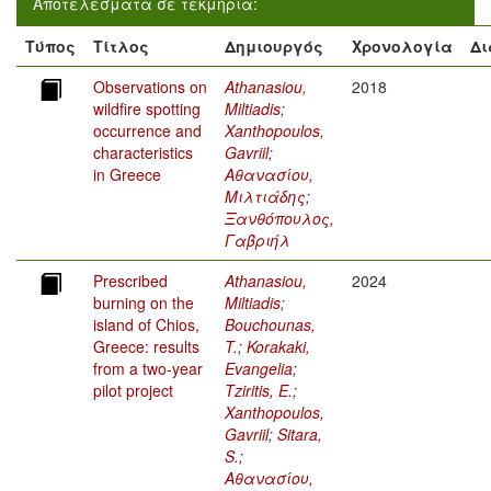
Αποτελέσματα σε τεκμήρια:
Τύπος
Τίτλος
Δημιουργός
Χρονολογία
Δι
Observations on
Athanasiou,
2018
wildfire spotting
Miltiadis
;
occurrence and
Xanthopoulos,
characteristics
Gavriil
;
in Greece
Αθανασίου,
Μιλτιάδης
;
Ξανθόπουλος,
Γαβριήλ
Prescribed
Athanasiou,
2024
burning on the
Miltiadis
;
island of Chios,
Bouchounas,
Greece: results
T.
;
Korakaki,
from a two-year
Evangelia
;
pilot project
Tziritis, E.
;
Xanthopoulos,
Gavriil
;
Sitara,
S.
;
Αθανασίου,