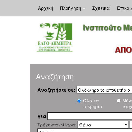
Αρχική
Πλοήγηση
Σχετικά
Επικοι
Skip
navigation
Αναζήτηση
Αναζητήστε σε:
Όλα τα
Μόν
τεκμήρια
αρχ
για
Τρέχοντα φίλτρα: