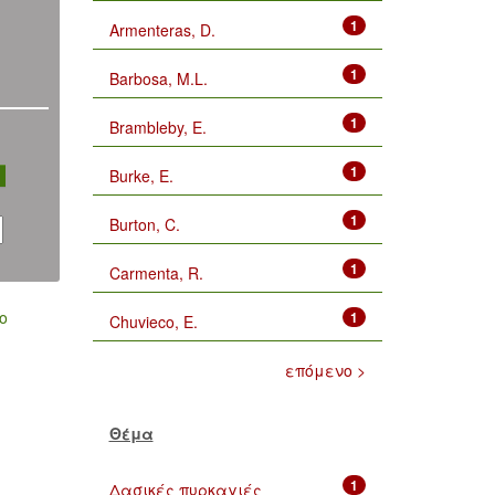
1
Armenteras, D.
1
Barbosa, M.L.
1
Brambleby, E.
1
Burke, E.
1
Burton, C.
1
Carmenta, R.
ο
1
Chuvieco, E.
επόμενο >
Θέμα
1
Δασικές πυρκαγιές