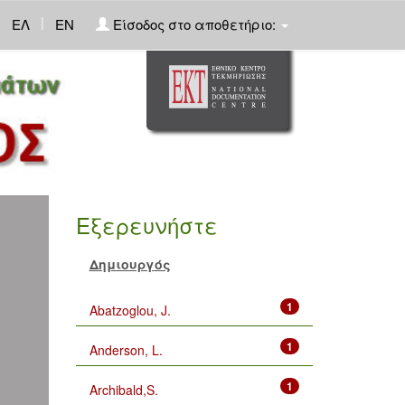
|
ΕΛ
EN
Είσοδος στο αποθετήριο:
Εξερευνήστε
Δημιουργός
1
Abatzoglou, J.
1
Anderson, L.
1
Archibald,S.