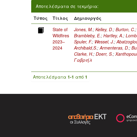
Αποτελέσματα σε τεκμήρια:
Τύπος
Τίτλος
Δημιουργός
State of
Jones, M.
;
Kelley, D.
;
Burton, C.
Wildfires
Brambleby, E.
;
Hartley, A.
;
Lomba
2023–
Spuler, F.
;
Wessel, J.
;
Abatzoglou
2024
Archibald,S.
;
Armenteras, D.
;
Bu
Clarke, H.
;
Doerr, S.
;
Xanthopoulo
Γαβριήλ
Αποτελέσματα
1-1
από
1