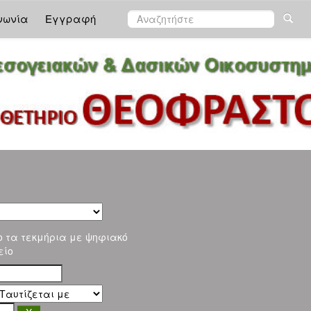
νωνία
Εγγραφή
ο τα τεκμήρια με ψηφιακό
είο