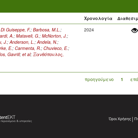
Χρονολογία
Διαθεσι
;
Di Guiseppe, F.
;
Barbosa, M.L.
;
2024
rdi, A.
;
Mataveli, G.
;
McNorton, J.
;
, J.
;
Anderson, L.
;
Andela, N.
;
rke, E.
;
Carmenta, R.
;
Chuvieco, E.
;
s, Gavriil
;
et al
;
Ξανθόπουλος,
προηγούμενο
1
επ