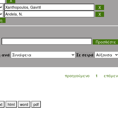
ση
η ανά
Σε σειρά
προηγούμενο
1
επόμεν