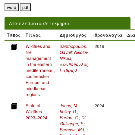
Αποτελέσματα σε τεκμήρια:
Τύπος
Τίτλος
Δημιουργός
Χρονολογία
Δια
Wildfires and
Xanthopoulos,
2019
fire
Gavriil
;
Nikolov,
management
Nikola
;
in the eastern
Ξανθόπουλος,
mediterranean,
Γαβριήλ
southeastern
Europe, and
middle east
regions
State of
Jones, M.
;
2024
Wildfires
Kelley, D.
;
2023–2024
Burton, C.
;
Di
Guiseppe, F.
;
Barbosa, M.L.
;