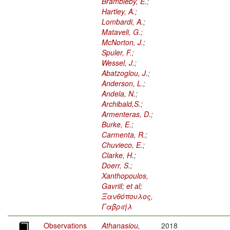
Brambleby, E.
;
Hartley, A.
;
Lombardi, A.
;
Mataveli, G.
;
McNorton, J.
;
Spuler, F.
;
Wessel, J.
;
Abatzoglou, J.
;
Anderson, L.
;
Andela, N.
;
Archibald,S.
;
Armenteras, D.
;
Burke, E.
;
Carmenta, R.
;
Chuvieco, E.
;
Clarke, H.
;
Doerr, S.
;
Xanthopoulos,
Gavriil
;
et al
;
Ξανθόπουλος,
Γαβριήλ
Observations
Athanasiou,
2018