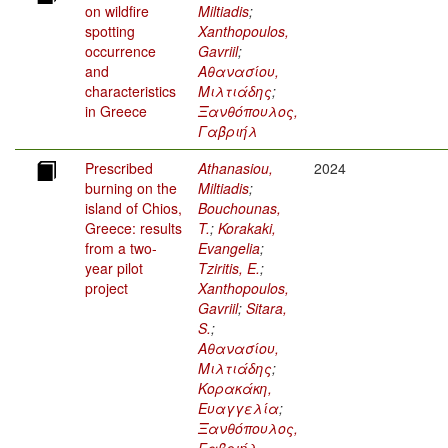
on wildfire
Miltiadis
;
spotting
Xanthopoulos,
occurrence
Gavriil
;
and
Αθανασίου,
characteristics
Μιλτιάδης
;
in Greece
Ξανθόπουλος,
Γαβριήλ
Prescribed
Athanasiou,
2024
burning on the
Miltiadis
;
island of Chios,
Bouchounas,
Greece: results
T.
;
Korakaki,
from a two-
Evangelia
;
year pilot
Tziritis, E.
;
project
Xanthopoulos,
Gavriil
;
Sitara,
S.
;
Αθανασίου,
Μιλτιάδης
;
Κορακάκη,
Ευαγγελία
;
Ξανθόπουλος,
Γαβριήλ