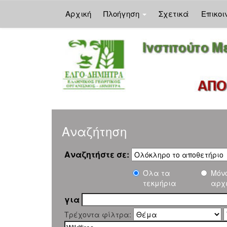
Αρχική
Πλοήγηση
Σχετικά
Επικοι
Skip
navigation
Αναζήτηση
Αναζητήστε σε:
Όλα τα
Μόν
τεκμήρια
αρχ
για
Τρέχοντα φίλτρα: