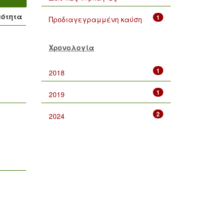
μότητα
1
Προδιαγεγραμμένη καύση
Χρονολογία
1
2018
1
2019
2
2024