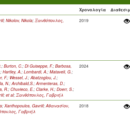
Χρονολογία
Διαθεσι
il
;
Nikolov, Nikola
;
Ξανθόπουλος,
2019
.
;
Burton, C.
;
Di Guiseppe, F.
;
Barbosa,
2024
.
;
Hartley, A.
;
Lombardi, A.
;
Mataveli, G.
;
r, F.
;
Wessel, J.
;
Abatzoglou, J.
;
a, N.
;
Archibald,S.
;
Armenteras, D.
;
, R.
;
Chuvieco, E.
;
Clarke, H.
;
Doerr, S.
;
il
;
et al
;
Ξανθόπουλος, Γαβριήλ
is
;
Xanthopoulos, Gavriil
;
Αθανασίου,
2018
όπουλος, Γαβριήλ