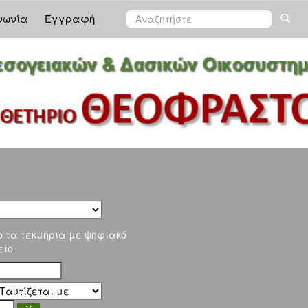
νωνία
Εγγραφή
ο τα τεκμήρια με ψηφιακό
είο