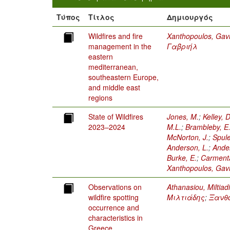
Τύπος
Τίτλος
Δημιουργός
Wildfires and fire
Xanthopoulos, Gavri
management in the
Γαβριήλ
eastern
mediterranean,
southeastern Europe,
and middle east
regions
State of Wildfires
Jones, M.
;
Kelley, D
2023–2024
M.L.
;
Brambleby, E
McNorton, J.
;
Spule
Anderson, L.
;
Andel
Burke, E.
;
Carmenta
Xanthopoulos, Gavri
Observations on
Athanasiou, Miltiad
wildfire spotting
Μιλτιάδης
;
Ξανθ
occurrence and
characteristics in
Greece