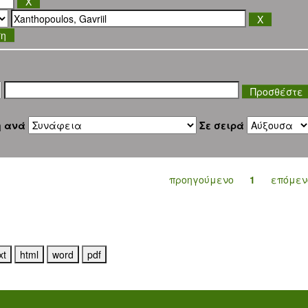
ση
η ανά
Σε σειρά
προηγούμενο
1
επόμεν