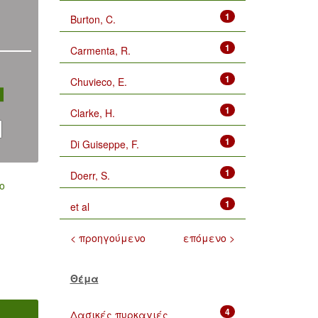
1
Burton, C.
1
Carmenta, R.
1
Chuvieco, E.
1
Clarke, H.
1
Di Guiseppe, F.
1
Doerr, S.
ο
1
et al
< προηγούμενο
επόμενο >
Θέμα
4
Δασικές πυρκαγιές