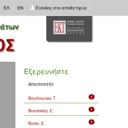
|
ΕΛ
EN
Είσοδος στο αποθετήριο:
Εξερευνήστε
Δημιουργός
1
Bouchounas, T.
1
Brambleby, E.
1
Burke, E.