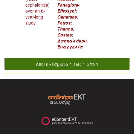
cephalonica)
Panagiota-
over an 8-
Effrosyni
;
year-long
Ganatsas,
study
Petros
;
Thanos,
Costas
;
Δασκαλάκου,
Ευαγγελία
Αποτελέσματα 1 έως 1 από 1