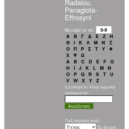
Radaiou,
Panagiota-
Effrosyni
0-9
Μεταβείτε σε:
Α
Β
Γ
Δ
Ε
Ζ
Η
Θ
Ι
Κ
Λ
Μ
Ν
Ξ
Ο
Π
Ρ
Σ
Τ
Υ
Φ
Χ
Ψ
Ω
A
B
C
D
E
F
G
H
I
J
K
L
M
N
O
P
Q
R
S
T
U
V
W
X
Y
Z
ή εισάγετε λίγα αρχικά
γράμματα:
Ταξινόμηση ανά:
Σε σειρά: