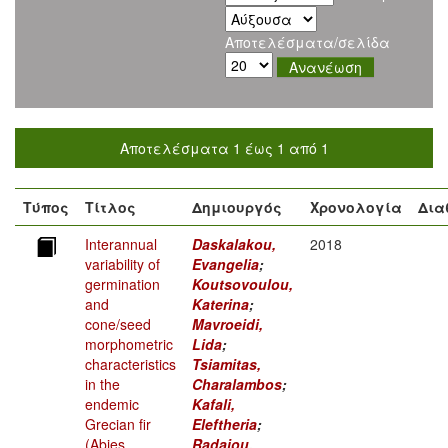
Αποτελέσματα/σελίδα
Αποτελέσματα 1 έως 1 από 1
Τύπος
Τίτλος
Δημιουργός
Χρονολογία
Δια
Interannual
Daskalakou,
2018
variability of
Evangelia
;
germination
Koutsovoulou,
and
Katerina
;
cone/seed
Mavroeidi,
morphometric
Lida
;
characteristics
Tsiamitas,
in the
Charalambos
;
endemic
Kafali,
Grecian fir
Eleftheria
;
(Abies
Radaiou,