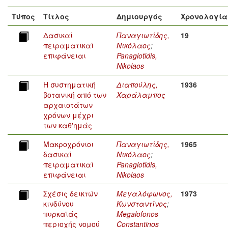
Τύπος
Τίτλος
Δημιουργός
Χρονολογία
Δασικαί
Παναγιωτίδης,
19
πειραματικαί
Νικόλαος
;
επιφάνειαι
Panagiotidis,
Nikolaos
Η συστηματική
Διαπούλης,
1936
βοτανική από των
Χαράλαμπος
αρχαιοτάτων
χρόνων μέχρι
των καθ'ημάς
Μακροχρόνιοι
Παναγιωτίδης,
1965
δασικαί
Νικόλαος
;
πειραματικαί
Panagiotidis,
επιφάνειαι
Nikolaos
Σχέσις δεικτών
Μεγαλόφωνος,
1973
κινδύνου
Κωνσταντίνος
;
πυρκαϊάς
Megalofonos
περιοχής νομού
Constantinos