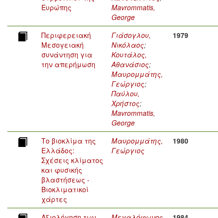
Ευρώπης
Mavrommatis,
George
Περιφερειακή
Γιάσογλου,
1979
Μεσογειακή
Νικόλαος
;
συνάντηση για
Κουτάλος,
την απερήμωση
Αθανάσιος
;
Μαυρομμάτης,
Γεώργιος
;
Παύλου,
Χρήστος
;
Mavrommatis,
George
Το βιοκλίμα της
Μαυρομμάτης,
1980
Ελλάδος:
Γεώργιος
Σχέσεις κλίματος
και φυσικής
βλαστήσεως -
Βιοκλιματικοί
χάρτες
Αξιολόγηση των
Μεγαλόφωνος,
1984