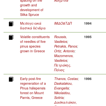
spacing on the
Ασημίνα
growth and
development of
Sitka Spruce
Μεσογειακά
ΙΜΔΟ&ΤΔΠ
1994
δασικά δένδρα
Volatile constituents
Roussis,
1995
of needles of five
Vasileios
;
pinus species
Petrakis, Panos
;
grown in Greece
Ortiz, Antonio
;
Mazomenos,
Vasileios
;
Πετράκης,
Πάνος
Early post-fire
Thanos, Costas
;
1996
regeneration of a
Daskalakou,
Pinus hálepensis
Evangelia
;
forest on Mount
Nikolaidou,
Parnis, Greece
Sotiria
;
Δασκαλάκου,