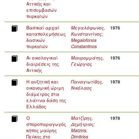
Αττικής και
επισυμβασών
πυρκαϊών
Βασικαί αρχαί
Μεγαλόφωνος,
1976
καταπολεμήσεως
Κωνσταντίνος
;
δασικών
Megalofonos
πυρκαϊών
Constantinos
Αι οικολογικαί
Μαυρομμάτης,
1976
διαιρέσεις της
Γεώργιος
Αττικής
Η αυξητική και
Παναγιωτίδης,
1978
οικονομική ώριμη
Νικόλαος
διάμετρος στα
ελάτινα δάση της
Ελλάδος
Ο
Ματζίρης,
1978
σποροπαραγωγός
Δημήτριος
;
κήπος μαύρης
Matziris,
Πεύκης στο
Dimitrios