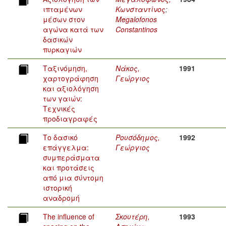
ιπταμένων
Κωνσταντίνος
;
μέσων στον
Megalofonos
αγώνα κατά των
Constantinos
δασικών
πυρκαγιών
Ταξινόμηση,
Νάκος,
1991
χαρτογράφηση
Γεώργιος
και αξιολόγηση
των γαιών:
Τεχνικές
προδιαγραφές
Το δασικό
Ρουσόδημος,
1992
επάγγελμα:
Γεώργιος
συμπεράσματα
και προτάσεις
από μια σύντομη
ιστορική
αναδρομή
The influence of
Σκουτέρη,
1993