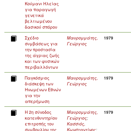
Κούμανι Ηλείας
για παραγωγή
γενετικά
βελτιωμένου
δασικού σπόρου
Σχέδιο
Μαυρομμάτης,
1979
συμβάσεως για
Γεώργιος
την προστασία
της άγριας ζωής
και των φυσικών
περιβαλλόντων
Παγκόσμιος
Μαυρομμάτης,
1979
διάσκεψη των
Γεώργιος
Ηνωμένων Εθνών
για την
απερήμωση
Η 2η σύνοδος
Μαυρομμάτης,
1979
κατευθυντηρίου
Γεώργιος
;
επιτροπής του
Κασσιός,
συμβουλίου της
Κωνσταντίνος
;